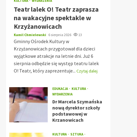
KULTURA
WYDARZENIA
Teatr lalek O! Teatr zaprasza
na wakacyjne spektakle w
Krzyżanowicach
Kamil Chmielewski
6 sierpnia 2026
13
Gminny Ośrodek Kultury w
Krzyżanowicach przygotował dla dzieci
wyjątkowe atrakcje na letnie dni. Już 6
sierpnia odbędzie się występ teatru lalek
O! Teatr, który zaprezentuje...
Czytaj dalej
EDUKACJA
KULTURA
WYDARZENIA
Dr Marcela Szymańska
nową dyrektor szkoły
podstawowej w
Krzanowicach
KULTURA
SZTUKA