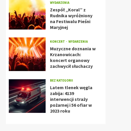
WYDARZENIA
Zespół „Koral” z
Rudnika wyróżniony
na Festiwalu Pieśni
Maryjnej
KONCERT
WYDARZENIA
Muzyczne doznania w
Krzanowicach:
koncert organowy
zachwycił słuchaczy
BEZ KATEGORII
Latem tlenek węgla
zabija: 4139
interwencji straży
pożarnej i 56 ofiar w
2023 roku