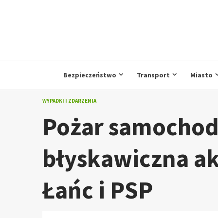
Przejdź
do
treści
Bezpieczeństwo
Transport
Miasto
WYPADKI I ZDARZENIA
Pożar samochod
błyskawiczna ak
Łańc i PSP