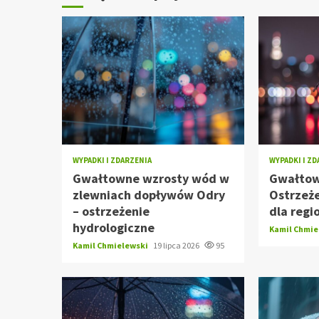
WYPADKI I ZDARZENIA
WYPADKI I Z
Gwałtowne wzrosty wód w
Gwałtow
zlewniach dopływów Odry
Ostrzeże
– ostrzeżenie
dla regi
hydrologiczne
Kamil Chmi
Kamil Chmielewski
19 lipca 2026
95