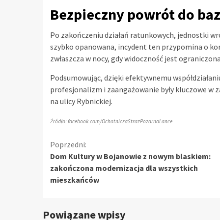
Bezpieczny powrót do ba
Po zakończeniu działań ratunkowych, jednostki wróc
szybko opanowana, incydent ten przypomina o kon
zwłaszcza w nocy, gdy widoczność jest ograniczona
Podsumowując, dzięki efektywnemu współdziałaniu r
profesjonalizm i zaangażowanie były kluczowe w 
na ulicy Rybnickiej.
Źródło: facebook.com/OchotniczaStrazPozarnaLance
Kontynuuj
Poprzedni:
Dom Kultury w Bojanowie z nowym blaskiem:
czytanie
zakończona modernizacja dla wszystkich
mieszkańców
Powiązane wpisy