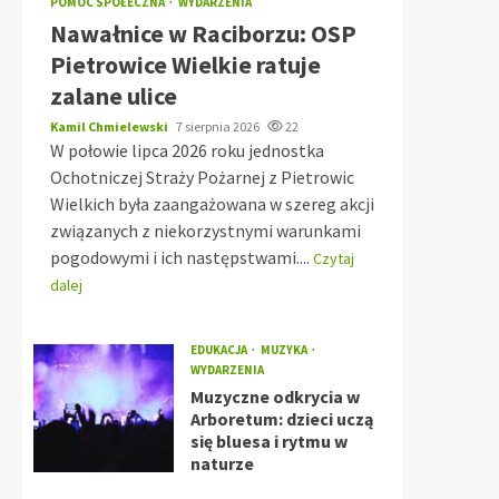
POMOC SPOŁECZNA
WYDARZENIA
Nawałnice w Raciborzu: OSP
Pietrowice Wielkie ratuje
zalane ulice
Kamil Chmielewski
7 sierpnia 2026
22
W połowie lipca 2026 roku jednostka
Ochotniczej Straży Pożarnej z Pietrowic
Wielkich była zaangażowana w szereg akcji
związanych z niekorzystnymi warunkami
pogodowymi i ich następstwami....
Czytaj
dalej
EDUKACJA
MUZYKA
WYDARZENIA
Muzyczne odkrycia w
Arboretum: dzieci uczą
się bluesa i rytmu w
naturze