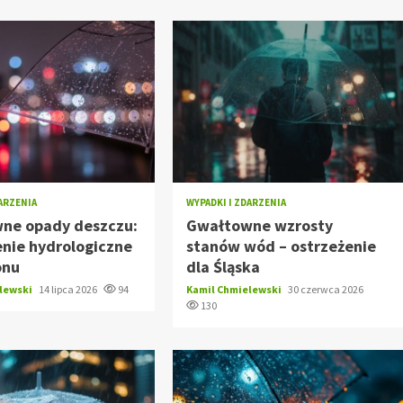
DARZENIA
WYPADKI I ZDARZENIA
ne opady deszczu:
Gwałtowne wzrosty
nie hydrologiczne
stanów wód – ostrzeżenie
onu
dla Śląska
elewski
14 lipca 2026
94
Kamil Chmielewski
30 czerwca 2026
130