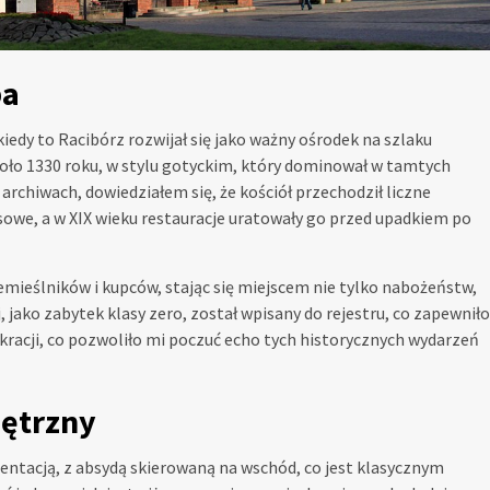
ba
 kiedy to Racibórz rozwijał się jako ważny ośrodek na szlaku
ło 1330 roku, w stylu gotyckim, który dominował w tamtych
rchiwach, dowiedziałem się, że kościół przechodził liczne
owe, a w XIX wieku restauracje uratowały go przed upadkiem po
zemieślników i kupców, stając się miejscem nie tylko nabożeństw,
 jako zabytek klasy zero, został wpisany do rejestru, co zapewniło
ekracji, co pozwoliło mi poczuć echo tych historycznych wydarzeń
nętrzny
entacją, z absydą skierowaną na wschód, co jest klasycznym