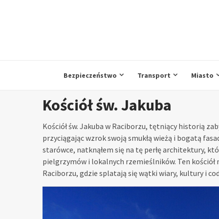
Przejdź
do
treści
Bezpieczeństwo
Transport
Miasto
Kościół św. Jakuba
Kościół św. Jakuba w Raciborzu, tętniący historią za
przyciągając wzrok swoją smukłą wieżą i bogatą fasa
starówce, natknąłem się na tę perłę architektury, k
pielgrzymów i lokalnych rzemieślników. Ten kościół n
Raciborzu, gdzie splatają się wątki wiary, kultury i 