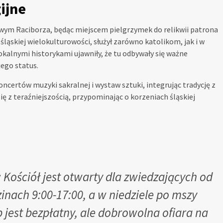
ijne
howym Raciborza, będąc miejscem pielgrzymek do relikwii patrona
ląskiej wielokulturowości, służył zarówno katolikom, jak i w
kalnymi historykami ujawniły, że tu odbywały się ważne
jego status.
koncertów muzyki sakralnej i wystaw sztuki, integrując tradycję z
ię z teraźniejszością, przypominając o korzeniach śląskiej
:
Kościół jest otwarty dla zwiedzających od
inach 9:00-17:00, a w niedziele po mszy
p jest bezpłatny, ale dobrowolna ofiara na