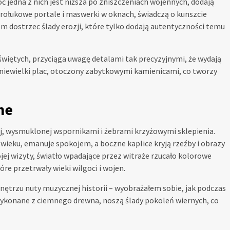
ć jedna z nich jest niższa po zniszczeniach wojennych, dodają
rołukowe portale i maswerki w oknach, świadczą o kunszcie
 dostrzec ślady erozji, które tylko dodają autentyczności temu
iętych, przyciąga uwagę detalami tak precyzyjnymi, że wydają
ę niewielki plac, otoczony zabytkowymi kamienicami, co tworzy
ne
j, wysmuklonej wspornikami i żebrami krzyżowymi sklepienia.
ieku, emanuje spokojem, a boczne kaplice kryją rzeźby i obrazy
jej wizyty, światło wpadające przez witraże rzucało kolorowe
óre przetrwały wieki wilgoci i wojen.
 wnętrzu nuty muzycznej historii – wyobrażałem sobie, jak podczas
 wykonane z ciemnego drewna, noszą ślady pokoleń wiernych, co