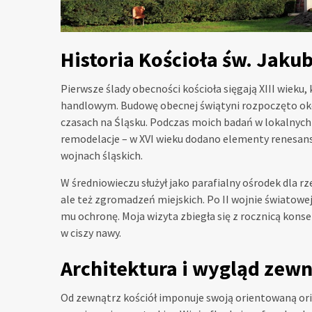
Historia Kościoła św. Jaku
Pierwsze ślady obecności kościoła sięgają XIII wieku,
handlowym. Budowę obecnej świątyni rozpoczęto oko
czasach na Śląsku. Podczas moich badań w lokalnych a
remodelacje – w XVI wieku dodano elementy renesans
wojnach śląskich.
W średniowieczu służył jako parafialny ośrodek dla r
ale też zgromadzeń miejskich. Po II wojnie światowej,
mu ochronę. Moja wizyta zbiegła się z rocznicą kons
w ciszy nawy.
Architektura i wygląd zew
Od zewnątrz kościół imponuje swoją orientowaną ori