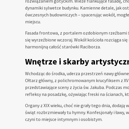
rozwiązaniem gotyckim. Wieże flankujące fasadę, cho
dynamiki sylwetce budynku. Kamienne detale, jak ost
ówczesnych budowniczych – spacerując wokół, mogłem
miejscu.
Fasada frontowa, z portalem ozdobionym rzeźbami św
się wyrzeźbione wczoraj. Wokół kościoła rozciąga si
harmonijną całość starówki Raciborza.
Wnętrze i skarby artystycz
Wchodząc do środka, uderza przestrzeń nawy główne
Ołtarz główny, z polichromowanym krucyfiksem z XV w
przedstawiające sceny z życia św. Jakuba. Podczas mo
refleksy na posadzkę, ożywiając freski na ścianach, kt
Organy z XIX wieku, choć nie grały tego dnia, dodają
świąt rozbrzmiewały tu hymny. Konfesjonały i ławy,
czyni to miejsce intymnym i osobistym.