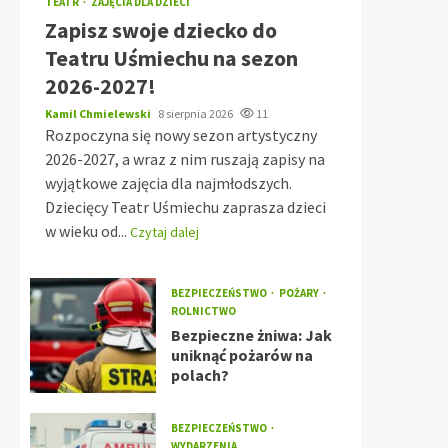
TEATR
ZAJĘCIA DLA DZIECI
Zapisz swoje dziecko do
Teatru Uśmiechu na sezon
2026-2027!
Kamil Chmielewski
8 sierpnia 2026
11
Rozpoczyna się nowy sezon artystyczny
2026-2027, a wraz z nim ruszają zapisy na
wyjątkowe zajęcia dla najmłodszych.
Dziecięcy Teatr Uśmiechu zaprasza dzieci
w wieku od...
Czytaj dalej
BEZPIECZEŃSTWO
POŻARY
ROLNICTWO
Bezpieczne żniwa: Jak
uniknąć pożarów na
polach?
BEZPIECZEŃSTWO
WYDARZENIA