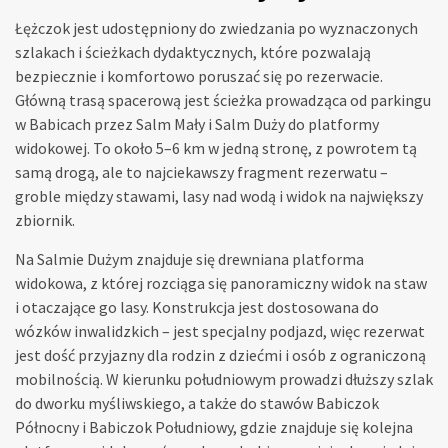
Łężczok jest udostępniony do zwiedzania po wyznaczonych
szlakach i ścieżkach dydaktycznych, które pozwalają
bezpiecznie i komfortowo poruszać się po rezerwacie.
Główną trasą spacerową jest ścieżka prowadząca od parkingu
w Babicach przez Salm Mały i Salm Duży do platformy
widokowej. To około 5–6 km w jedną stronę, z powrotem tą
samą drogą, ale to najciekawszy fragment rezerwatu –
groble między stawami, lasy nad wodą i widok na największy
zbiornik.
Na Salmie Dużym znajduje się drewniana platforma
widokowa, z której rozciąga się panoramiczny widok na staw
i otaczające go lasy. Konstrukcja jest dostosowana do
wózków inwalidzkich – jest specjalny podjazd, więc rezerwat
jest dość przyjazny dla rodzin z dziećmi i osób z ograniczoną
mobilnością. W kierunku południowym prowadzi dłuższy szlak
do dworku myśliwskiego, a także do stawów Babiczok
Północny i Babiczok Południowy, gdzie znajduje się kolejna