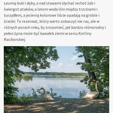
szumią buki i dęby, a nad stawami słychać rechot żab i
świergot ptaków, a latem woda lśni między trzcinami i
turzydłem, a jesienią kolorowe liście opadają na groble i
ścieżki. To rezerwat, który warto zobaczyć nie raz, ale w
różnych porach roku, by zrozumieć, jak bardzo różnorodny i
pełen życia może być kawałek ziemi w sercu Kotliny
Raciborskiej.