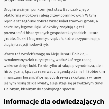
Drugim ważnym punktem jest staw Babiczak z jego
platformą widokową i aleją drzew pomnikowych. W tym
rejonie szczególnie dobrze widać układ stawów i grobli, a
także lasy łęgowe i łąki. W okolicy znajdują się też
pozostałości historycznych gospodarek rybackich – stare
groble, śluzki i fragmenty urządzeń, które przypominają o
długiej tradycji hodowli ryb.
Warto też zwrócić uwagę na Aleję Husarii Polskiej –
oznakowany szlak turystyczny, wzdłuż którego rosną
wiekowe dęby i buki. To nie tylko atrakcja przyrodnicza, ale i
historyczna, łącząca rezerwat z legendą o Janie III Sobieskim
i marszami husarii. Wiosną, gdy drzewa zakwitają, a w runie
leśnym rosną dzikie kwiaty, aleja staje się prawdziwym tunel
zielonym, idealnym do spokojnego spaceru.
Informacje dla odwiedzających