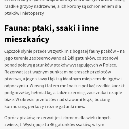
rzadkie grzyby nadrzewne, a ich korony są schronieniem dla
ptaków i nietoperzy.
Fauna: ptaki, ssaki i inne
mieszkańcy
Łężczok słynie przede wszystkim z bogatej fauny ptaków – na
jego terenie zaobserwowano aż 249 gatunków, co stanowi
ponad połowę gatunków ptaków występujących w Polsce.
Rezerwat jest ważnym punktem na trasach przelotów
ptactwa, a jego stawy i łąki są idealnym miejscem do lęgów i
odpoczynku. Wiosną i latem można tu spotkać rzadkie kaczki:
podgorzałkę, hełmiatkę, a także czernicę, zausznika i czaple
białe. W okresie przelotów nad stawami krążą bociany,
kormorany, perkozy i różne gatunki mew.
Oprócz ptaków, rezerwat jest domem dla wielu innych
zwierząt. Występuje tu 46 gatunków ssaków, w tym