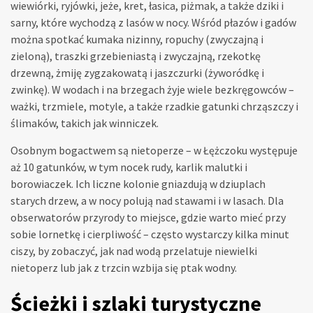
wiewiórki, ryjówki, jeże, kret, łasica, piżmak, a także dziki i
sarny, które wychodzą z lasów w nocy. Wśród płazów i gadów
można spotkać kumaka nizinny, ropuchy (zwyczajną i
zieloną), traszki grzebieniastą i zwyczajną, rzekotkę
drzewną, żmiję zygzakowatą i jaszczurki (żyworódkę i
zwinkę). W wodach i na brzegach żyje wiele bezkręgowców –
ważki, trzmiele, motyle, a także rzadkie gatunki chrząszczy i
ślimaków, takich jak winniczek.
Osobnym bogactwem są nietoperze – w Łężczoku występuje
aż 10 gatunków, w tym nocek rudy, karlik malutki i
borowiaczek. Ich liczne kolonie gniazdują w dziuplach
starych drzew, a w nocy polują nad stawami i w lasach. Dla
obserwatorów przyrody to miejsce, gdzie warto mieć przy
sobie lornetkę i cierpliwość – często wystarczy kilka minut
ciszy, by zobaczyć, jak nad wodą przelatuje niewielki
nietoperz lub jak z trzcin wzbija się ptak wodny.
Ścieżki i szlaki turystyczne