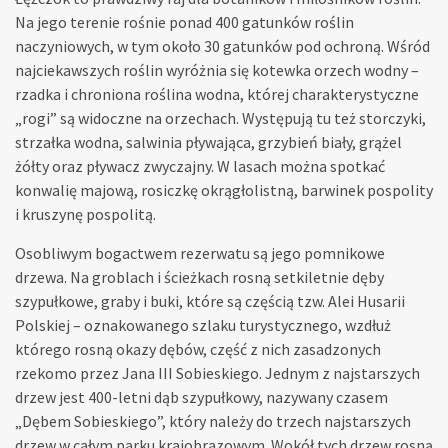
Na jego terenie rośnie ponad 400 gatunków roślin
naczyniowych, w tym około 30 gatunków pod ochroną. Wśród
najciekawszych roślin wyróżnia się kotewka orzech wodny –
rzadka i chroniona roślina wodna, której charakterystyczne
„rogi” są widoczne na orzechach. Występują tu też storczyki,
strzałka wodna, salwinia pływająca, grzybień biały, grążel
żółty oraz pływacz zwyczajny. W lasach można spotkać
konwalię majową, rosiczkę okrągłolistną, barwinek pospolity
i kruszynę pospolitą.
Osobliwym bogactwem rezerwatu są jego pomnikowe
drzewa. Na groblach i ścieżkach rosną setkiletnie dęby
szypułkowe, graby i buki, które są częścią tzw. Alei Husarii
Polskiej – oznakowanego szlaku turystycznego, wzdłuż
którego rosną okazy dębów, część z nich zasadzonych
rzekomo przez Jana III Sobieskiego. Jednym z najstarszych
drzew jest 400-letni dąb szypułkowy, nazywany czasem
„Dębem Sobieskiego”, który należy do trzech najstarszych
drzew w całym parku krajobrazowym. Wokół tych drzew rosną