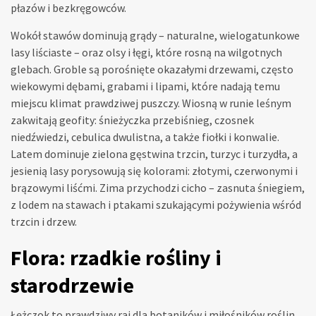
płazów i bezkręgowców.
Wokół stawów dominują grądy – naturalne, wielogatunkowe
lasy liściaste – oraz olsy i łęgi, które rosną na wilgotnych
glebach. Groble są porośnięte okazałymi drzewami, często
wiekowymi dębami, grabami i lipami, które nadają temu
miejscu klimat prawdziwej puszczy. Wiosną w runie leśnym
zakwitają geofity: śnieżyczka przebiśnieg, czosnek
niedźwiedzi, cebulica dwulistna, a także fiołki i konwalie.
Latem dominuje zielona gęstwina trzcin, turzyc i turzydła, a
jesienią lasy porysowują się kolorami: złotymi, czerwonymi i
brązowymi liśćmi. Zima przychodzi cicho – zasnuta śniegiem,
z lodem na stawach i ptakami szukającymi pożywienia wśród
trzcin i drzew.
Flora: rzadkie rośliny i
starodrzewie
Łężczok to prawdziwy raj dla botaników i miłośników roślin.