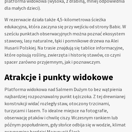
platforma widokowa (wysoka, z drabiną, mniej odpowiednia
dla małych dzieci).
W rezerwacie działa także 4,5-kilometrowa ścieżka
edukacyjna, która zaczyna się przy wejściu od strony Babic. W
sześciu punktach obserwacyjnych można poznać ekosystem
stawowy, lasy naturalne, łąki i pomnikowe drzewa na Alei
Husarii Polskiej. Na trasie znajdują się tablice informacyjne,
które opisują rośliny, zwierzęta i historię stawów, co czyni
spacer zarówno przyjemnym, jak i poznawczym.
Atrakcje i punkty widokowe
Platforma widokowa nad Salmem Dużym to bez wątpienia
najbardziej rozpoznawalny punkt Łężczoka. Z tej drewnianej
konstrukcji widać rozległy staw, otoczony trzcinami,
turzycami i lasem. To idealne miejsce na fotografie,
obserwację ptaków i chwilę ciszy. Wczesnym rankiem lub
późnym popołudniem, gdy słońce odbija się w wodzie, klimat
przypomina bardziej Mazury niż Śląsk.