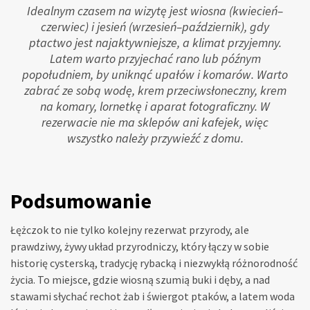
Idealnym czasem na wizytę jest wiosna (kwiecień–
czerwiec) i jesień (wrzesień–październik), gdy
ptactwo jest najaktywniejsze, a klimat przyjemny.
Latem warto przyjechać rano lub późnym
popołudniem, by uniknąć upałów i komarów. Warto
zabrać ze sobą wodę, krem przeciwsłoneczny, krem
na komary, lornetkę i aparat fotograficzny. W
rezerwacie nie ma sklepów ani kafejek, więc
wszystko należy przywieźć z domu.
Podsumowanie
Łężczok to nie tylko kolejny rezerwat przyrody, ale
prawdziwy, żywy układ przyrodniczy, który łączy w sobie
historię cysterską, tradycję rybacką i niezwykłą różnorodność
życia. To miejsce, gdzie wiosną szumią buki i dęby, a nad
stawami słychać rechot żab i świergot ptaków, a latem woda