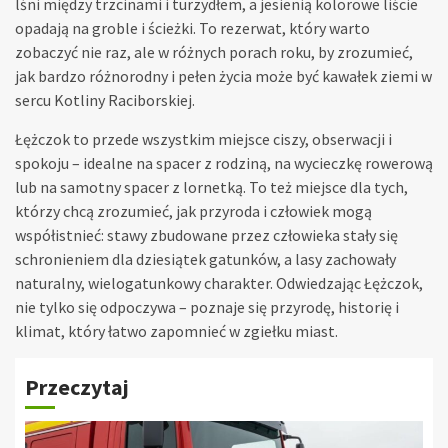
lśni między trzcinami i turzydłem, a jesienią kolorowe liście
opadają na groble i ścieżki. To rezerwat, który warto
zobaczyć nie raz, ale w różnych porach roku, by zrozumieć,
jak bardzo różnorodny i pełen życia może być kawałek ziemi w
sercu Kotliny Raciborskiej.
Łężczok to przede wszystkim miejsce ciszy, obserwacji i
spokoju – idealne na spacer z rodziną, na wycieczkę rowerową
lub na samotny spacer z lornetką. To też miejsce dla tych,
którzy chcą zrozumieć, jak przyroda i człowiek mogą
współistnieć: stawy zbudowane przez człowieka stały się
schronieniem dla dziesiątek gatunków, a lasy zachowały
naturalny, wielogatunkowy charakter. Odwiedzając Łężczok,
nie tylko się odpoczywa – poznaje się przyrodę, historię i
klimat, który łatwo zapomnieć w zgiełku miast.
Przeczytaj