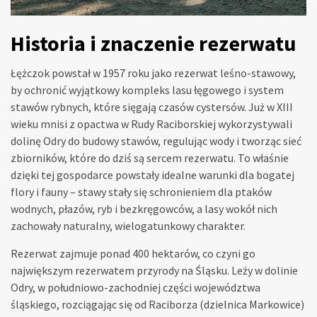
Historia i znaczenie rezerwatu
Łężczok powstał w 1957 roku jako rezerwat leśno-stawowy,
by ochronić wyjątkowy kompleks lasu łęgowego i system
stawów rybnych, które sięgają czasów cystersów. Już w XIII
wieku mnisi z opactwa w Rudy Raciborskiej wykorzystywali
dolinę Odry do budowy stawów, regulując wody i tworząc sieć
zbiorników, które do dziś są sercem rezerwatu. To właśnie
dzięki tej gospodarce powstały idealne warunki dla bogatej
flory i fauny – stawy stały się schronieniem dla ptaków
wodnych, płazów, ryb i bezkręgowców, a lasy wokół nich
zachowały naturalny, wielogatunkowy charakter.
Rezerwat zajmuje ponad 400 hektarów, co czyni go
największym rezerwatem przyrody na Śląsku. Leży w dolinie
Odry, w południowo-zachodniej części województwa
śląskiego, rozciągając się od Raciborza (dzielnica Markowice)