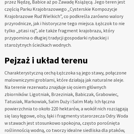
przez Nędzę, Babice aż po Zawadę Książęcą. Jego teren jest
częścią Parku Krajobrazowego „Cysterskie Kompozycje
Krajobrazowe Rud Wielkich”, co podkreśla zarówno walory
przyrodnicze, jak i historyczne tego miejsca. Łężczok to nie
tylko „ptasi raj”, ale także fragment krajobrazu, który
przypomina o długiej tradycji gospodarki rybackiej i
starożytnych ścieżkach wodnych.
Pejzaż i układ terenu
Charakterystyczną cechą Łężczoka są jego stawy, połączone
malowniczymi groblami, które działają jak naturalne aleje.
Na terenie rezerwatu znajduje się osiem głównych
zbiorników: Ligotniak, Brzeziniak, Babiczak, Grabowiec,
Tatusiak, Markowiak, Salm Duży i Salm Mały. Ich łączna
powierzchnia to około 220 hektarów, a wokół nich rozciągają
się lasy łęgowe, olsy, łąki i fragmenty starorzecza Odry. Woda
w stawach jest stosunkowo spokojna, często porośnięta
roślinnością wodną, co tworzy idealne siedliska dla ptaków,