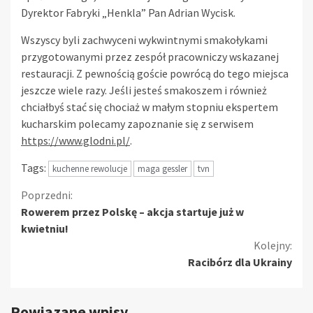
Dyrektor Fabryki „Henkla” Pan Adrian Wycisk.
Wszyscy byli zachwyceni wykwintnymi smakołykami
przygotowanymi przez zespół pracowniczy wskazanej
restauracji. Z pewnością goście powrócą do tego miejsca
jeszcze wiele razy. Jeśli jesteś smakoszem i również
chciałbyś stać się chociaż w małym stopniu ekspertem
kucharskim polecamy zapoznanie się z serwisem
https://www.glodni.pl/
.
Tags:
kuchenne rewolucje
maga gessler
tvn
Kontynuuj
Poprzedni:
Rowerem przez Polskę – akcja startuje już w
czytanie
kwietniu!
Kolejny:
Racibórz dla Ukrainy
Powiązane wpisy