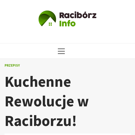
Przejdź
do
treści
MENU
GŁÓWNE
PRZEPISY
Kuchenne
Rewolucje w
Raciborzu!