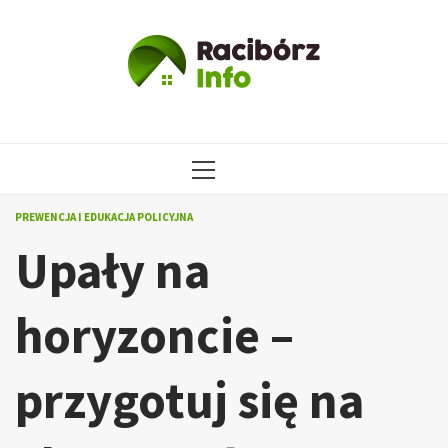
Przejdź
do
treści
MENU
GŁÓWNE
PREWENCJA I EDUKACJA POLICYJNA
Upały na
horyzoncie –
przygotuj się na