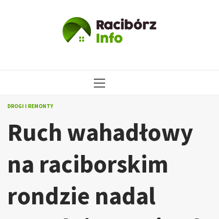
Przejdź
do
treści
MENU
GŁÓWNE
DROGI I REMONTY
Ruch wahadłowy
na raciborskim
rondzie nadal