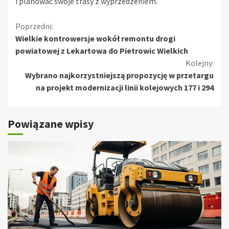
i planować swoje trasy z wyprzedzeniem.
Kontynuuj
Poprzedni:
Wielkie kontrowersje wokół remontu drogi
czytanie
powiatowej z Lekartowa do Pietrowic Wielkich
Kolejny:
Wybrano najkorzystniejszą propozycję w przetargu
na projekt modernizacji linii kolejowych 177 i 294
Powiązane wpisy