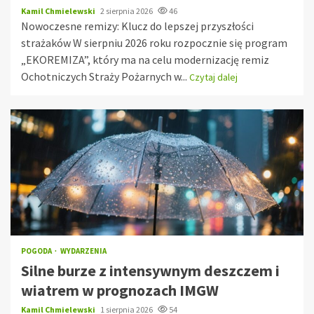
Kamil Chmielewski
2 sierpnia 2026
46
Nowoczesne remizy: Klucz do lepszej przyszłości
strażaków W sierpniu 2026 roku rozpocznie się program
„EKOREMIZA”, który ma na celu modernizację remiz
Ochotniczych Straży Pożarnych w...
Czytaj dalej
POGODA
WYDARZENIA
Silne burze z intensywnym deszczem i
wiatrem w prognozach IMGW
Kamil Chmielewski
1 sierpnia 2026
54