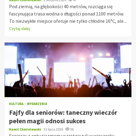
Pod ziemią, na głębokości 40 metrów, rozciąga się
fascynująca trasa wodna o długości ponad 1100 metrów.
To niezwykłe miejsce oferuje nie tylko chłodne 16°C, ale...
Czytaj dalej
KULTURA
WYDARZENIA
Fajfy dla seniorów: taneczny wieczór
pełen magii odnosi sukces
Kamil Chmielewski
31 lipca 2026
56
Seniorzy z entuzjazmem uczestniczyli w wieczorku