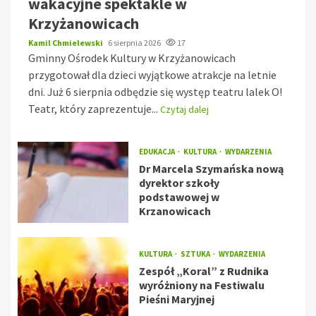
wakacyjne spektakle w
Krzyżanowicach
Kamil Chmielewski
6 sierpnia 2026
17
Gminny Ośrodek Kultury w Krzyżanowicach
przygotował dla dzieci wyjątkowe atrakcje na letnie
dni. Już 6 sierpnia odbędzie się występ teatru lalek O!
Teatr, który zaprezentuje...
Czytaj dalej
EDUKACJA
KULTURA
WYDARZENIA
Dr Marcela Szymańska nową
dyrektor szkoły
podstawowej w
Krzanowicach
KULTURA
SZTUKA
WYDARZENIA
Zespół „Koral” z Rudnika
wyróżniony na Festiwalu
Pieśni Maryjnej