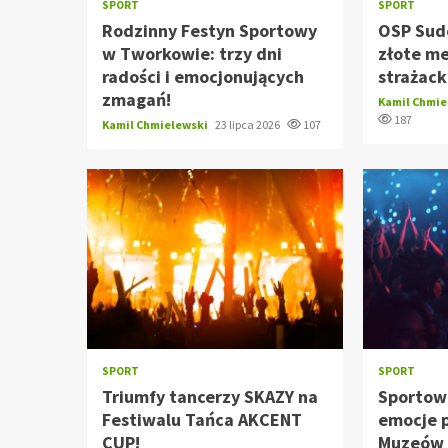
SPORT
SPORT
Rodzinny Festyn Sportowy
OSP Sud
w Tworkowie: trzy dni
złote m
radości i emocjonujących
strażack
zmagań!
Kamil Chmi
187
Kamil Chmielewski
23 lipca 2026
107
SPORT
SPORT
Triumfy tancerzy SKAZY na
Sportow
Festiwalu Tańca AKCENT
emocje 
CUP!
Muzeów 