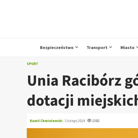
Przejdź
do
treści
Bezpieczeństwo
Transport
Miasto
SPORT
Unia Racibórz g
dotacji miejski
Kamil Chmielewski
2 lutego 2024
1382