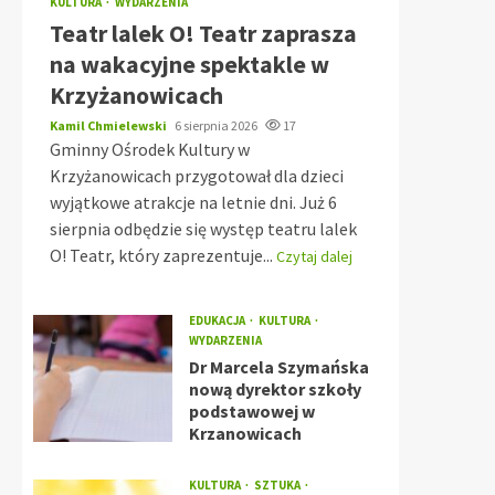
KULTURA
WYDARZENIA
Teatr lalek O! Teatr zaprasza
na wakacyjne spektakle w
Krzyżanowicach
Kamil Chmielewski
6 sierpnia 2026
17
Gminny Ośrodek Kultury w
Krzyżanowicach przygotował dla dzieci
wyjątkowe atrakcje na letnie dni. Już 6
sierpnia odbędzie się występ teatru lalek
O! Teatr, który zaprezentuje...
Czytaj dalej
EDUKACJA
KULTURA
WYDARZENIA
Dr Marcela Szymańska
nową dyrektor szkoły
podstawowej w
Krzanowicach
KULTURA
SZTUKA