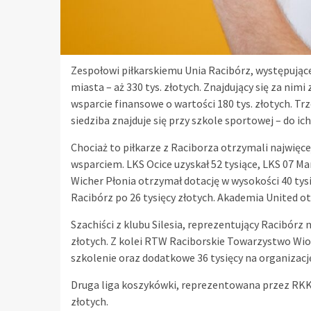
Zespołowi piłkarskiemu Unia Racibórz, występujące
miasta – aż 330 tys. złotych. Znajdujący się za ni
wsparcie finansowe o wartości 180 tys. złotych. Trz
siedziba znajduje się przy szkole sportowej – do ic
Chociaż to piłkarze z Raciborza otrzymali najwięcej
wsparciem. LKS Ocice uzyskał 52 tysiące, LKS 07 Mar
Wicher Płonia otrzymał dotację w wysokości 40 tysi
Racibórz po 26 tysięcy złotych. Akademia United ot
Szachiści z klubu Silesia, reprezentujący Racibórz 
złotych. Z kolei RTW Raciborskie Towarzystwo Wioś
szkolenie oraz dodatkowe 36 tysięcy na organizacj
Druga liga koszykówki, reprezentowana przez RKK 
złotych.