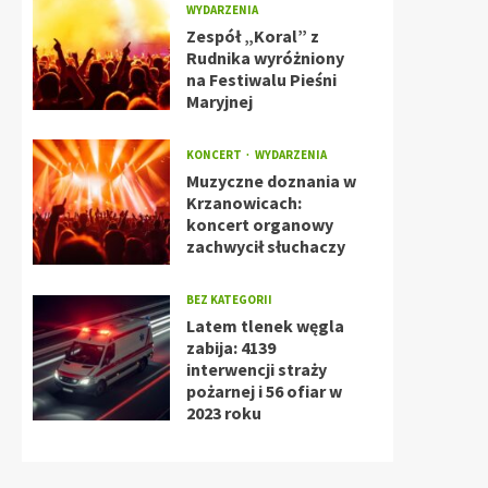
WYDARZENIA
Zespół „Koral” z
Rudnika wyróżniony
na Festiwalu Pieśni
Maryjnej
KONCERT
WYDARZENIA
Muzyczne doznania w
Krzanowicach:
koncert organowy
zachwycił słuchaczy
BEZ KATEGORII
Latem tlenek węgla
zabija: 4139
interwencji straży
pożarnej i 56 ofiar w
2023 roku