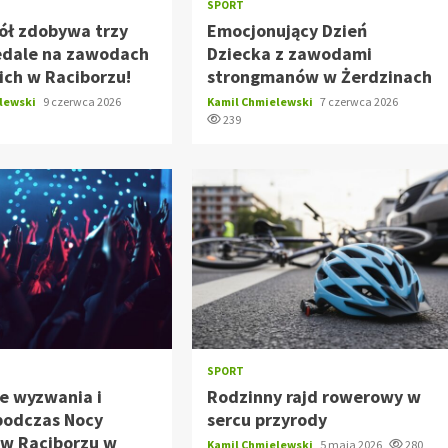
SPORT
ół zdobywa trzy
Emocjonujący Dzień
edale na zawodach
Dziecka z zawodami
ich w Raciborzu!
strongmanów w Żerdzinach
elewski
9 czerwca 2026
Kamil Chmielewski
7 czerwca 2026
239
SPORT
e wyzwania i
Rodzinny rajd rowerowy w
podczas Nocy
sercu przyrody
w Raciborzu w
Kamil Chmielewski
5 maja 2026
280