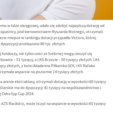
mu w lidze okręgowej, udało się zdobyć najwyższą dotację od
mi zapaśnicy, pod kierownictwem Ryszarda Wolnego, otrzymali
ecie miejsce w rankingu dotacji przypadło Victorii, której
h dyspozycji przekazano 80 tys. złotych.
 funduszy, nie tylko unici ze Srebrnej mogą cieszyć się
kowice – 51 tysięcy, a LKS Brzezie – 50 tysięcy złotych. LKS
ęcy złotych, z kolei Akademia Piłkarska GOL i KS Rafako
rzymała wsparcie na poziomie 14 tysięcy złotych.
na arenie ekstraklasy, otrzymali dotację w wysokości 60 tysięcy
larskie ma do dyspozycji 41 tysięcy na współzawodnictwo i
ę Odra Syp Cup 2024.
AZS Racibórz, może liczyć na wsparcie w wysokości 65 tysięcy