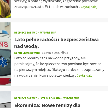
szczyty, a pola są wysuszone, zagrożenie pożarowe
znacząco wzrasta. W takich warunkach...
Czytaj dalej
BEZPIECZEŃSTWO
WYDARZENIA
Lato pełne radości i bezpieczeństwa
nad wodą!
Kamil Chmielewski
8 sierpnia 2026
33
Lato to idealny czas na wodne przygody, ale
pamiętajmy, że bezpieczeństwo powinno być zawsze
na pierwszym miejscu. Dlatego serdecznie zapraszamy
na wydarzenie, które połączy wiedzę...
Czytaj dalej
BEZPIECZEŃSTWO
STRAŻ POŻARNA
WYDARZENIA
Ekoremiza: Nowe remizy dla