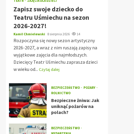
TEATR
ZAJĘCIA DLA DZIECI
Zapisz swoje dziecko do
Teatru Uśmiechu na sezon
2026-2027!
Kamil Chmielewski
8 sierpnia 2026
14
Rozpoczyna się nowy sezon artystyczny
2026-2027, a wraz z nim ruszają zapisy na
wyjątkowe zajęcia dla najmłodszych.
Dziecięcy Teatr Uśmiechu zaprasza dzieci
w wieku od...
Czytaj dalej
BEZPIECZEŃSTWO
POŻARY
ROLNICTWO
Bezpieczne żniwa: Jak
uniknąć pożarów na
polach?
BEZPIECZEŃSTWO
WYDARZENIA