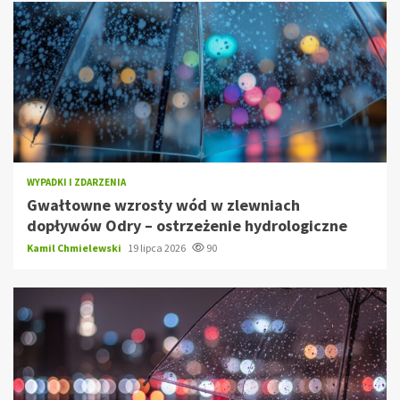
WYPADKI I ZDARZENIA
Gwałtowne wzrosty wód w zlewniach
dopływów Odry – ostrzeżenie hydrologiczne
Kamil Chmielewski
19 lipca 2026
90