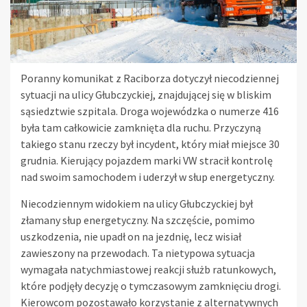
Poranny komunikat z Raciborza dotyczył niecodziennej
sytuacji na ulicy Głubczyckiej, znajdującej się w bliskim
sąsiedztwie szpitala. Droga wojewódzka o numerze 416
była tam całkowicie zamknięta dla ruchu. Przyczyną
takiego stanu rzeczy był incydent, który miał miejsce 30
grudnia. Kierujący pojazdem marki VW stracił kontrolę
nad swoim samochodem i uderzył w słup energetyczny.
Niecodziennym widokiem na ulicy Głubczyckiej był
złamany słup energetyczny. Na szczęście, pomimo
uszkodzenia, nie upadł on na jezdnię, lecz wisiał
zawieszony na przewodach. Ta nietypowa sytuacja
wymagała natychmiastowej reakcji służb ratunkowych,
które podjęły decyzję o tymczasowym zamknięciu drogi.
Kierowcom pozostawało korzystanie z alternatywnych