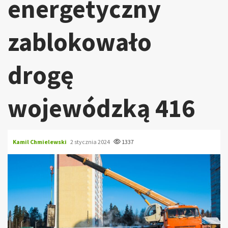
energetyczny
zablokowało
drogę
wojewódzką 416
Kamil Chmielewski
2 stycznia 2024
1337