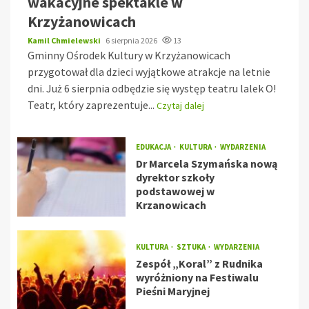
wakacyjne spektakle w
Krzyżanowicach
Kamil Chmielewski
6 sierpnia 2026
13
Gminny Ośrodek Kultury w Krzyżanowicach
przygotował dla dzieci wyjątkowe atrakcje na letnie
dni. Już 6 sierpnia odbędzie się występ teatru lalek O!
Teatr, który zaprezentuje...
Czytaj dalej
EDUKACJA
KULTURA
WYDARZENIA
Dr Marcela Szymańska nową
dyrektor szkoły
podstawowej w
Krzanowicach
KULTURA
SZTUKA
WYDARZENIA
Zespół „Koral” z Rudnika
wyróżniony na Festiwalu
Pieśni Maryjnej