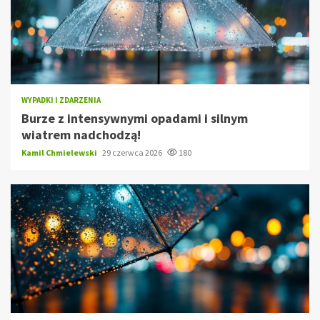
WYPADKI I ZDARZENIA
Burze z intensywnymi opadami i silnym
wiatrem nadchodzą!
Kamil Chmielewski
29 czerwca 2026
180