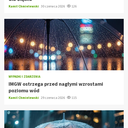
Kamil Chmielewski
30 czerwca 2026
126
WYPADKI I ZDARZENIA
IMGW ostrzega przed nagłymi wzrostami
poziomu wód
Kamil Chmielewski
29 czerwca 2026
115