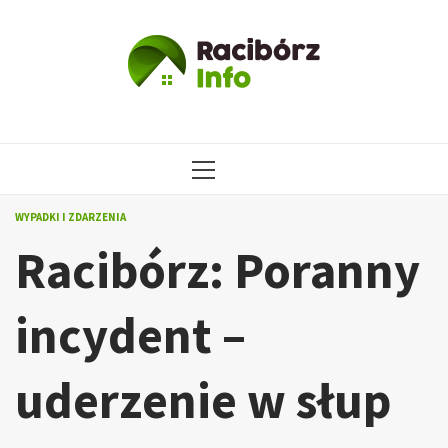
Przejdź
do
treści
MENU
GŁÓWNE
WYPADKI I ZDARZENIA
Racibórz: Poranny
incydent –
uderzenie w słup