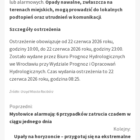
lub alarmowych.
Opady nawalne, zwłaszcza na
terenach miejskich, mogą prowadzić do lokalnych
podtopień oraz utrudnień w komunikacji
.
Szczegóły ostrzeżenia
Ostrzeżenie obowiązuje od 22 czerwca 2026 roku,
godziny 10:00, do 22 czerwca 2026 roku, godziny 23:00.
Zostało wydane przez Biuro Prognoz Hydrologicznych
we Wrocławiu przy Wydziale Prognoz i Opracowań
Hydrologicznych. Czas wydania ostrzeżenia to 22
czerwca 2026 roku, godzina 08:25.
Źródło: Urząd Miasta Racibórz
Kontynuuj
Poprzedni:
Mysłowice alarmują: 6 przypadków zatrucia czadem w
czytanie
ciągu jednego dnia
Kolejny:
Upały na horyzoncie – przygotuj się na ekstremalne