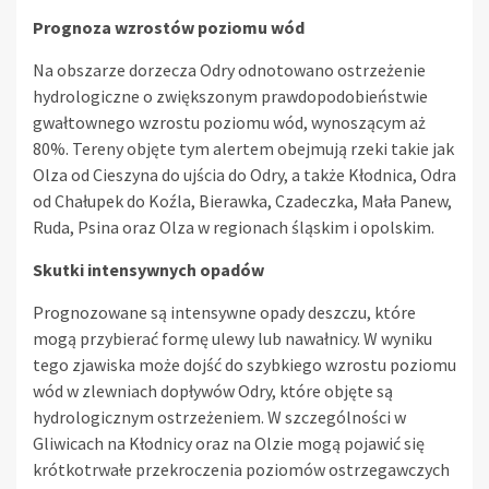
Prognoza wzrostów poziomu wód
Na obszarze dorzecza Odry odnotowano ostrzeżenie
hydrologiczne o zwiększonym prawdopodobieństwie
gwałtownego wzrostu poziomu wód, wynoszącym aż
80%. Tereny objęte tym alertem obejmują rzeki takie jak
Olza od Cieszyna do ujścia do Odry, a także Kłodnica, Odra
od Chałupek do Koźla, Bierawka, Czadeczka, Mała Panew,
Ruda, Psina oraz Olza w regionach śląskim i opolskim.
Skutki intensywnych opadów
Prognozowane są intensywne opady deszczu, które
mogą przybierać formę ulewy lub nawałnicy. W wyniku
tego zjawiska może dojść do szybkiego wzrostu poziomu
wód w zlewniach dopływów Odry, które objęte są
hydrologicznym ostrzeżeniem. W szczególności w
Gliwicach na Kłodnicy oraz na Olzie mogą pojawić się
krótkotrwałe przekroczenia poziomów ostrzegawczych