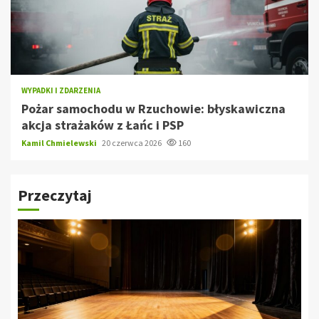
WYPADKI I ZDARZENIA
Pożar samochodu w Rzuchowie: błyskawiczna
akcja strażaków z Łańc i PSP
Kamil Chmielewski
20 czerwca 2026
160
Przeczytaj