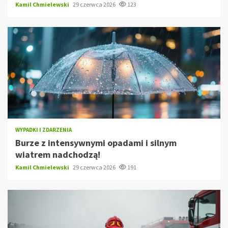
Kamil Chmielewski
29 czerwca 2026
123
WYPADKI I ZDARZENIA
Burze z intensywnymi opadami i silnym
wiatrem nadchodzą!
Kamil Chmielewski
29 czerwca 2026
191