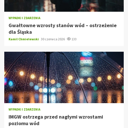
WYPADKI I ZDARZENIA
Gwałtowne wzrosty stanów wód – ostrzeżenie
dla Śląska
Kamil Chmielewski
30 czerwca 2026
133
WYPADKI I ZDARZENIA
IMGW ostrzega przed nagłymi wzrostami
poziomu wód