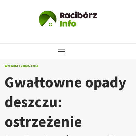
Przejdź
do
treści
MENU
GŁÓWNE
WYPADKI I ZDARZENIA
Gwałtowne opady
deszczu:
ostrzeżenie