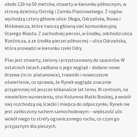
około 120 na 50 metrów, otwarty w kierunku północnym, w
stronę dzielnicy Ostróg i Zamku Piastowskiego. Z rogów
wychodzą cztery główne ulice: Długa, Odrzańska, Nowa i
Mickiewicza, które tworzą główną sieć komunikacyjną
Starego Miasta. Z zachodniej pierzei, w środku, odchodzi ulica
Rzeźnicza, a ze środka pierzei północnej – ulica Odrzańska,
która prowadzi w kierunku rzeki Odry.
Plac jest otwarty, zielony i przystosowany do spacerów. W
ostatnich latach zadbano o jego wygląd – dodano nowe
drzewa (m.in. platanowce), trawniki i nowoczesne
oświetlenie, co sprawia, że Rynek wygląda znacznie
przyjemniej niż jeszcze kilkanaście lat temu. W centrum, na
niewielkim wzniesieniu, stoi Kolumna Matki Boskiej, a wokół
niej rozchodzą się ścieżki i miejsca do odpoczynku. Rynek nie
jest zatłoczony ruchem samochodowym – większość ulic
wokół niego to strefy ograniczonego ruchu, co czyni go
przyjaznym dla pieszych.