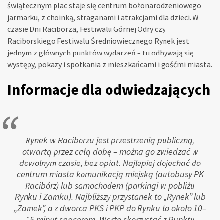
świątecznym plac staje się centrum bożonarodzeniowego
jarmarku, z choinką, straganami i atrakcjami dla dzieci. W
czasie Dni Raciborza, Festiwalu Górnej Odry czy
Raciborskiego Festiwalu Średniowiecznego Rynek jest
jednym z głównych punktów wydarzeń – tu odbywają się
występy, pokazy i spotkania z mieszkańcami i gośćmi miasta.
Informacje dla odwiedzających
Rynek w Raciborzu jest przestrzenią publiczną,
otwartą przez całą dobę – można go zwiedzać w
dowolnym czasie, bez opłat. Najlepiej dojechać do
centrum miasta komunikacją miejską (autobusy PK
Racibórz) lub samochodem (parkingi w pobliżu
Rynku i Zamku). Najbliższy przystanek to „Rynek” lub
„Zamek”, a z dworca PKS i PKP do Rynku to około 10–
15 minut spacerem. Warto skorzystać z Punktu