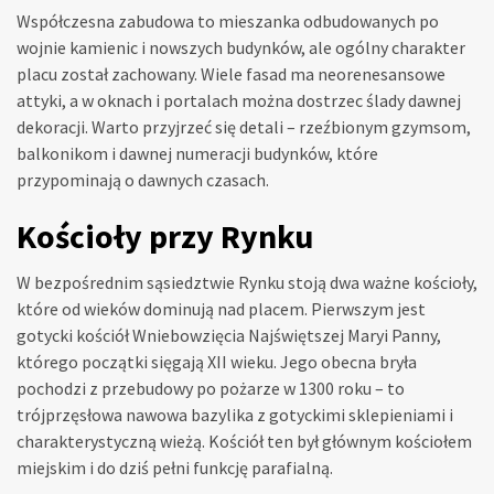
Współczesna zabudowa to mieszanka odbudowanych po
wojnie kamienic i nowszych budynków, ale ogólny charakter
placu został zachowany. Wiele fasad ma neorenesansowe
attyki, a w oknach i portalach można dostrzec ślady dawnej
dekoracji. Warto przyjrzeć się detali – rzeźbionym gzymsom,
balkonikom i dawnej numeracji budynków, które
przypominają o dawnych czasach.
Kościoły przy Rynku
W bezpośrednim sąsiedztwie Rynku stoją dwa ważne kościoły,
które od wieków dominują nad placem. Pierwszym jest
gotycki kościół Wniebowzięcia Najświętszej Maryi Panny,
którego początki sięgają XII wieku. Jego obecna bryła
pochodzi z przebudowy po pożarze w 1300 roku – to
trójprzęsłowa nawowa bazylika z gotyckimi sklepieniami i
charakterystyczną wieżą. Kościół ten był głównym kościołem
miejskim i do dziś pełni funkcję parafialną.