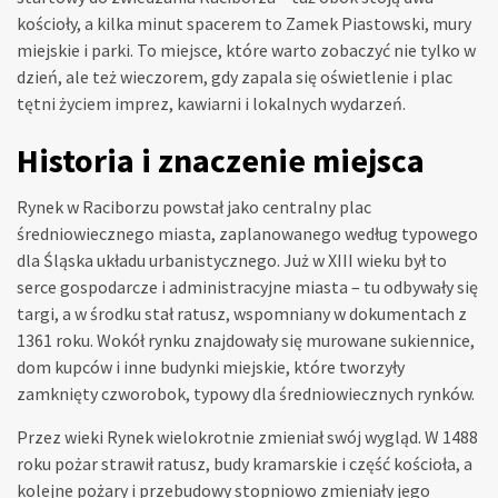
kościoły, a kilka minut spacerem to Zamek Piastowski, mury
miejskie i parki. To miejsce, które warto zobaczyć nie tylko w
dzień, ale też wieczorem, gdy zapala się oświetlenie i plac
tętni życiem imprez, kawiarni i lokalnych wydarzeń.
Historia i znaczenie miejsca
Rynek w Raciborzu powstał jako centralny plac
średniowiecznego miasta, zaplanowanego według typowego
dla Śląska układu urbanistycznego. Już w XIII wieku był to
serce gospodarcze i administracyjne miasta – tu odbywały się
targi, a w środku stał ratusz, wspomniany w dokumentach z
1361 roku. Wokół rynku znajdowały się murowane sukiennice,
dom kupców i inne budynki miejskie, które tworzyły
zamknięty czworobok, typowy dla średniowiecznych rynków.
Przez wieki Rynek wielokrotnie zmieniał swój wygląd. W 1488
roku pożar strawił ratusz, budy kramarskie i część kościoła, a
kolejne pożary i przebudowy stopniowo zmieniały jego