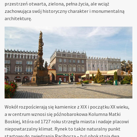
przestrzeń otwarta, zielona, pełna życia, ale wciąż
zachowująca swój historyczny charakter i monumentalną
architekturę.
Wokół rozpościerają się kamienice z XIX i początku XX wieku,
a w centrum wznosi się późnobarokowa Kolumna Matki
Boskiej, która od 1727 roku strzegła miasta i nadaje placowi
niepowtarzalny klimat. Rynek to także naturalny punkt
startowy do zwiedzania Raciborza – tuż obok stoją dwa