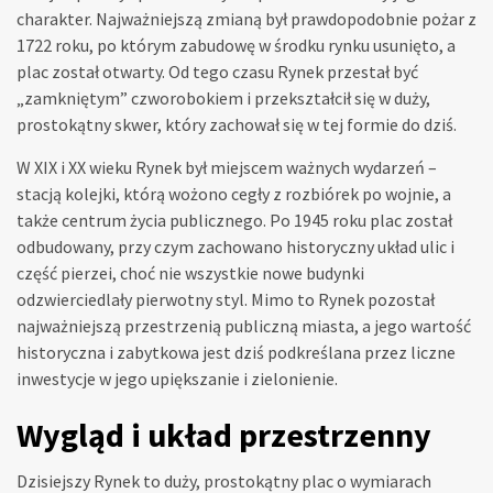
charakter. Najważniejszą zmianą był prawdopodobnie pożar z
1722 roku, po którym zabudowę w środku rynku usunięto, a
plac został otwarty. Od tego czasu Rynek przestał być
„zamkniętym” czworobokiem i przekształcił się w duży,
prostokątny skwer, który zachował się w tej formie do dziś.
W XIX i XX wieku Rynek był miejscem ważnych wydarzeń –
stacją kolejki, którą wożono cegły z rozbiórek po wojnie, a
także centrum życia publicznego. Po 1945 roku plac został
odbudowany, przy czym zachowano historyczny układ ulic i
część pierzei, choć nie wszystkie nowe budynki
odzwierciedlały pierwotny styl. Mimo to Rynek pozostał
najważniejszą przestrzenią publiczną miasta, a jego wartość
historyczna i zabytkowa jest dziś podkreślana przez liczne
inwestycje w jego upiększanie i zielonienie.
Wygląd i układ przestrzenny
Dzisiejszy Rynek to duży, prostokątny plac o wymiarach