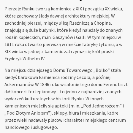
Pierzeje Rynku tworzą kamienice z XIX i początku XX wieku,
które zachowały ślady dawnej architektury miejskiej. W
zachodniej pierzei, między ulicą Rzeźniczą a Chopina,
znajdują się duże budynki, które kiedyś należały do znanych
rodzin kupieckich, m.in. Gaszynów i Galli. W tym miejscu w
1811 roku otwarto pierwszą w mieście fabrykę tytoniu, a w
XIX wieku w jednej z kamienic zatrzymał się król pruski
Fryderyk Wilhelm IV.
Na miejscu dzisiejszego Domu Towarowego „Bolko” stała
kiedyś barokowa kamienica rodziny Cecola, a później
Ackermannów. W 1846 roku w salonie tego domu Ferenc Liszt
dał koncert fortepianowy – to jedno z najbardziej znanych
wydarzeń kulturalnych w historii Rynku. W innych
kamienicach mieściły się apteki (m.in. „Pod Jednorożcem” i
„Pod Złotym Aniołem”), sklepy, biura i mieszkania, które
przez wieki nadawały placowi charakter miejskiego centrum
handlowego i usługowego.