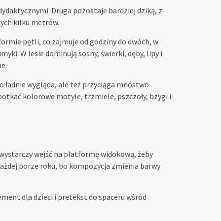
dydaktycznymi. Druga pozostaje bardziej dziką, z
ych kilku metrów.
ormie pętli, co zajmuje od godziny do dwóch, w
yki. W lesie dominują sosny, świerki, dęby, lipy i
ne.
o ładnie wygląda, ale też przyciąga mnóstwo
tkać kolorowe motyle, trzmiele, pszczoły, bzygi i
 wystarczy wejść na platformę widokową, żeby
 każdej porze roku, bo kompozycja zmienia barwy
ement dla dzieci i pretekst do spaceru wśród