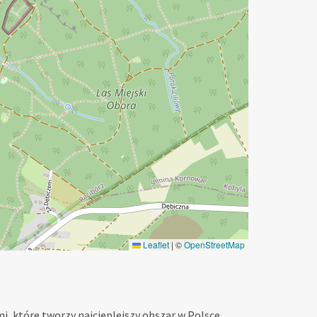
Leaflet
|
©
OpenStreetMap
, które tworzy najcieplejszy obszar w Polsce.