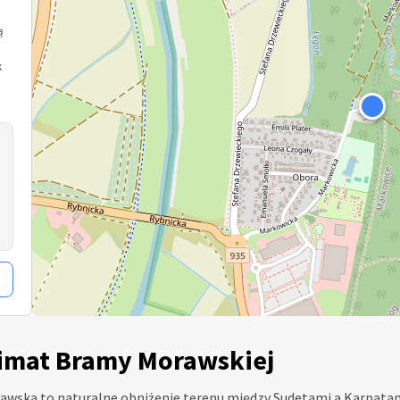
ą
k
klimat Bramy Morawskiej
awska to naturalne obniżenie terenu między Sudetami a Karpatami