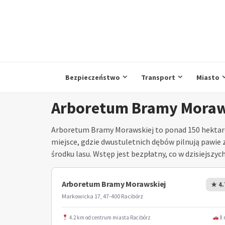
Przejdź
do
treści
Bezpieczeństwo
Transport
Miasto
Arboretum Bramy Moraw
Arboretum Bramy Morawskiej to ponad 150 hektaró
miejsce, gdzie dwustuletnich dębów pilnują pawie
środku lasu. Wstęp jest bezpłatny, co w dzisiejszyc
Arboretum Bramy Morawskiej
★ 4.
Markowicka 17, 47-400 Racibórz
4.2 km od centrum miasta Racibórz
8 