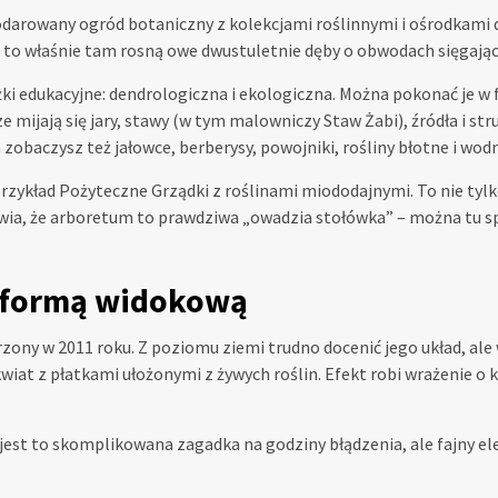
spodarowany ogród botaniczny z kolekcjami roślinnymi i ośrodkami 
o właśnie tam rosną owe dwustuletnie dęby o obwodach sięgając
 edukacyjne: dendrologiczna i ekologiczna. Można pokonać je w f
mijają się jary, stawy (w tym malowniczy Staw Żabi), źródła i strum
zobaczysz też jałowce, berberysy, powojniki, rośliny błotne i wod
rzykład Pożyteczne Grządki z roślinami miododajnymi. To nie tylk
a, że arboretum to prawdziwa „owadzia stołówka” – można tu spo
tformą widokową
zony w 2011 roku. Z poziomu ziemi trudno docenić jego układ, ale
wiat z płatkami ułożonymi z żywych roślin. Efekt robi wrażenie o
e jest to skomplikowana zagadka na godziny błądzenia, ale fajny el