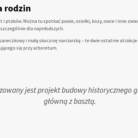
a rodzin
 i ptaków. Można tu spotkać pawie, osiołki, kozy, owce i inne zwi
 szczególnie dla najmłodszych.
neczkowy i małą skocznię narciarską – te dwie ostatnie atrakcje dz
ującego się przy arboretum.
zowany jest projekt budowy historycznego 
główną z basztą.