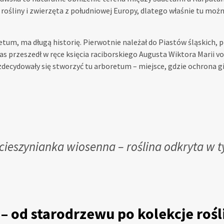
rośliny i zwierzęta z południowej Europy, dlatego właśnie tu moż
tum, ma długą historię. Pierwotnie należał do Piastów śląskich, 
as przeszedł w ręce księcia raciborskiego Augusta Wiktora Marii v
zdecydowały się stworzyć tu arboretum – miejsce, gdzie ochrona gi
ieszynianka wiosenna – roślina odkryta w ty
– od starodrzewu po kolekcje rośl