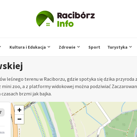
Kultura i Edukacja
Zdrowie
Sport
Turystyka
skiej
w leśnego terenu w Raciborzu, gdzie spotyka się dzika przyroda 
 z mini zoo, a z platformy widokowej można podziwiać Zaczarowany
h czasach brzmi jak bajka.
+
7
−
min