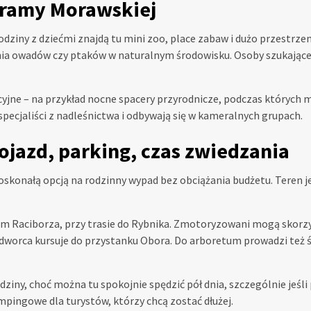
Bramy Morawskiej
odziny z dziećmi znajdą tu mini zoo, place zabaw i dużo przestrzen
a owadów czy ptaków w naturalnym środowisku. Osoby szukające
yjne – na przykład nocne spacery przyrodnicze, podczas których 
ecjaliści z nadleśnictwa i odbywają się w kameralnych grupach.
ojazd, parking, czas zwiedzania
 doskonałą opcją na rodzinny wypad bez obciążania budżetu. Teren 
um Raciborza, przy trasie do Rybnika. Zmotoryzowani mogą skorzy
 z dworca kursuje do przystanku Obora. Do arboretum prowadzi też
ny, choć można tu spokojnie spędzić pół dnia, szczególnie jeśli p
mpingowe dla turystów, którzy chcą zostać dłużej.