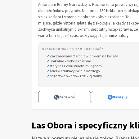
Arboretum Bramy Morawskiej w Raciborzu to prawdziwy raj
dla miłośników przyrody. Na ponad 150 hektarach spotykaj
się dzika flora i starannie dobrane kolekcje roślinne. To
miejsce, gdzie historia splata się z ekologią, a każdy zakąte
zachwyca unikalnym pięknem. Bezpłatny wstęp sprawia, że
warto tam spędzić czas, odkrywając tajemnice natury.
DLACZEGO WARTO TAM POJECHAĆ?
Zaczarowany Ogród z widokiem na kwiaty
unikalne kolekcje roślinne
stary las z dwustuletnimi dębami
ścieżki edukacyjne dla każdego
bogactwo owadów i dzikiej fauny
Zadzwoń
Nawiguj
Las Obora i specyficzny 
Nazwa arboretum nie wzięła się znikąd. Brama Mor