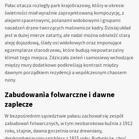
Pałac otacza rozległy park krajobrazowy, który w okresie
świetności miał wyraźnie zaprojektowaną kompozycję, z
alejami spacerowymi, polanami widokowymi i grupami
nasadzeń drzew tworzących malownicze kadry. Dzisiaj układ
jest w dużej mierze zatarty, ale nadal można odnaleźć starą
aleję dojazdową, ślady osi widokowych oraz imponujące
egzemplarze starodrzewu, które budują niepowtarzalny
klimat tego miejsca. Zdziczała zieleń i samosiewy wchodzące
między mury dodatkowo podkreślają kontrast między
dawnym porządkiem rezydencji a współczesnym chaosem
ruiny.
Zabudowania folwarczne i dawne
zaplecze
W bezpośrednim sąsiedztwie pałacu zachował się zespół
zabudowań folwarcznych, w tym neobarokowa kuźnia z 1912
roku, stajnie, dawna gorzelnia oraz drewniany,
dwukondygnacyjny spichlerz z 1815 roku. Budynki te, choć