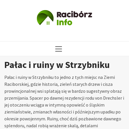
Przejdź
do
treści
MENU
GŁÓWNE
Pałac i ruiny w Strzybniku
Pałac i ruiny w Strzybniku to jedno z tych miejsc na Ziemi
Raciborskiej, gdzie historia, zieleń starych drzew i cisza
prowincjonalnej wsi splatają się w bardzo sugestywny obraz
przemijania. Spacer po dawnej rezydencji rodu von Drechsler i
jej otoczeniu wciąga w intymną opowieść o śląskim
ziemiaństwie, zmianach własności i późniejszym upadku po
okresie powojennym. Ruiny, choć dziś pozbawione dawnego
splendoru, nadal robią wrażenie skalą, detalami