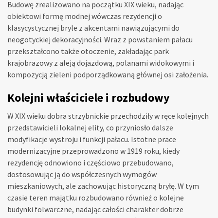
Budowę zrealizowano na początku XIX wieku, nadając
obiektowi formę modnej wówczas rezydencji o
klasycystycznej bryle z akcentami nawiązującymi do
neogotyckiej dekoracyjności. Wraz z powstaniem pałacu
przekształcono także otoczenie, zakładając park
krajobrazowy z aleją dojazdową, polanami widokowymi i
kompozycją zieleni podporządkowaną głównej osi założenia.
Kolejni właściciele i rozbudowy
W XIX wieku dobra strzybnickie przechodziły w ręce kolejnych
przedstawicieli lokalnej elity, co przyniosło dalsze
modyfikacje wystroju i funkcji pałacu. Istotne prace
modernizacyjne przeprowadzono w 1919 roku, kiedy
rezydencję odnowiono i częściowo przebudowano,
dostosowując ją do współczesnych wymogów
mieszkaniowych, ale zachowując historyczną bryłę. W tym
czasie teren majątku rozbudowano również o kolejne
budynki folwarczne, nadając całości charakter dobrze