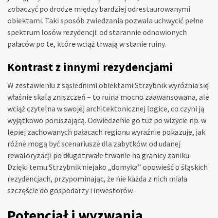
zobaczyć po drodze między bardziej odrestaurowanymi
obiektami. Taki sposób zwiedzania pozwala uchwycić pełne
spektrum losów rezydencji: od starannie odnowionych
pałaców po te, które wciąż trwają w stanie ruiny.
Kontrast z innymi rezydencjami
W zestawieniu z sąsiednimi obiektami Strzybnik wyróżnia się
właśnie skalą zniszczeń – to ruina mocno zaawansowana, ale
wciąż czytelna w swojej architektonicznej logice, co czyni ją
wyjątkowo poruszającą. Odwiedzenie go tuż po wizycie np. w
lepiej zachowanych pałacach regionu wyraźnie pokazuje, jak
różne mogą być scenariusze dla zabytków: od udanej
rewaloryzacji po długotrwałe trwanie na granicy zaniku.
Dzięki temu Strzybnik niejako „domyka” opowieść o śląskich
rezydencjach, przypominając, że nie każda z nich miała
szczęście do gospodarzy i inwestorów.
Potencjał i wyzwania