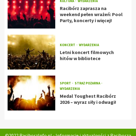
KULTURA
WYDARZENIA
Racibórz zaprasza na
weekend pełen wrażeń: Pool
Party, koncerty i więcej!
KONCERT
WYDARZENIA
Letni koncert filmowych
hitów w bibliotece
SPORT
STRAŻ POŻARNA
WYDARZENIA
Medal Toughest Racibórz
2026 – wyraz siły i odwagi!
©2022 RaciborzInfo.pl - Informacje i aktualności z Raciborza