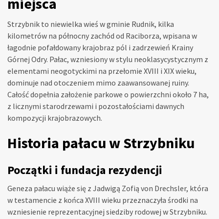
miejsca
Strzybnik to niewielka wieś w gminie Rudnik, kilka
kilometrów na północny zachód od Raciborza, wpisana w
łagodnie pofałdowany krajobraz pól i zadrzewień Krainy
Górnej Odry. Pałac, wzniesiony w stylu neoklasycystycznym z
elementami neogotyckimi na przełomie XVIII i XIX wieku,
dominuje nad otoczeniem mimo zaawansowanej ruiny.
Całość dopełnia założenie parkowe o powierzchni około 7 ha,
z licznymi starodrzewami i pozostałościami dawnych
kompozycji krajobrazowych.
Historia pałacu w Strzybniku
Początki i fundacja rezydencji
Geneza pałacu wiąże się z Jadwigą Zofią von Drechsler, która
w testamencie z końca XVIII wieku przeznaczyła środki na
wzniesienie reprezentacyjnej siedziby rodowej w Strzybniku.