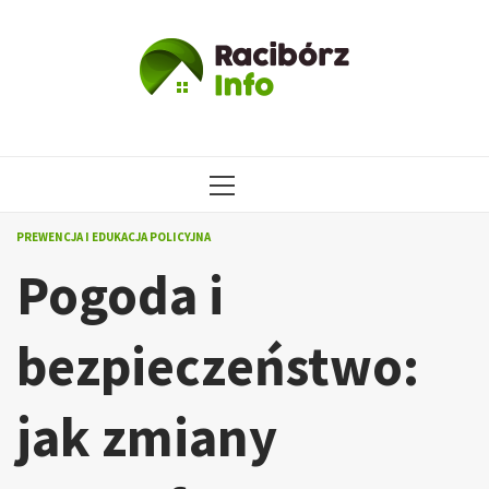
Przejdź
do
treści
MENU
GŁÓWNE
PREWENCJA I EDUKACJA POLICYJNA
Pogoda i
bezpieczeństwo:
jak zmiany