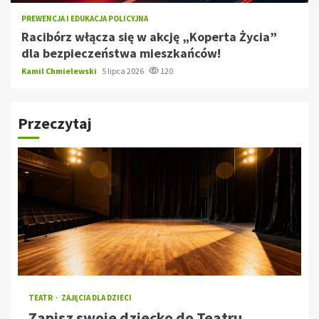
PREWENCJA I EDUKACJA POLICYJNA
Racibórz włącza się w akcję „Koperta Życia”
dla bezpieczeństwa mieszkańców!
Kamil Chmielewski
5 lipca 2026
120
Przeczytaj
TEATR
ZAJĘCIA DLA DZIECI
Zapisz swoje dziecko do Teatru