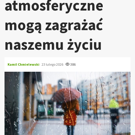
atmosferyczne
mogą zagrażać
naszemu życiu
Kamil Chmielewski
23 lutego 2026
386