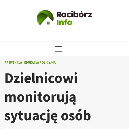
Przejdź
do
treści
MENU
GŁÓWNE
PREWENCJA I EDUKACJA POLICYJNA
Dzielnicowi
monitorują
sytuację osób