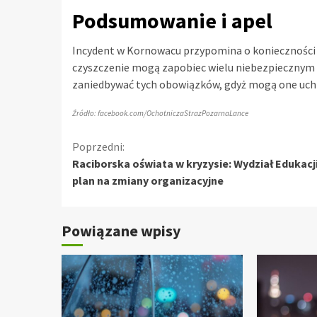
Podsumowanie i apel
Incydent w Kornowacu przypomina o konieczności d
czyszczenie mogą zapobiec wielu niebezpiecznym s
zaniedbywać tych obowiązków, gdyż mogą one uch
Źródło: facebook.com/OchotniczaStrazPozarnaLance
Kontynuuj
Poprzedni:
Raciborska oświata w kryzysie: Wydział Edukacj
czytanie
plan na zmiany organizacyjne
Powiązane wpisy