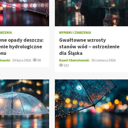
DARZENIA
WYPADKI I ZDARZENIA
ne opady deszczu:
Gwałtowne wzrosty
nie hydrologiczne
stanów wód – ostrzeżenie
onu
dla Śląska
elewski
14 lipca 2026
99
Kamil Chmielewski
30 czerwca 2026
133