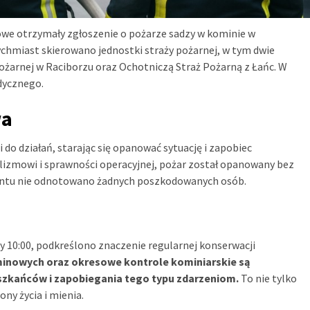
owe otrzymały zgłoszenie o pożarze sadzy w kominie w
chmiast skierowano jednostki straży pożarnej, w tym dwie
żarnej w Raciborzu oraz Ochotniczą Straż Pożarną z Łańc. W
dycznego.
wa
 do działań, starając się opanować sytuację i zapobiec
nalizmowi i sprawności operacyjnej, pożar został opanowany bez
ydentu nie odnotowano żadnych poszkodowanych osób.
ny 10:00, podkreślono znaczenie regularnej konserwacji
inowych oraz okresowe kontrole kominiarskie są
zkańców i zapobiegania tego typu zdarzeniom.
To nie tylko
ny życia i mienia.