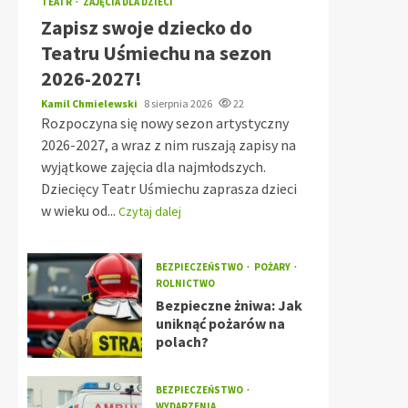
TEATR
ZAJĘCIA DLA DZIECI
Zapisz swoje dziecko do
Teatru Uśmiechu na sezon
2026-2027!
Kamil Chmielewski
8 sierpnia 2026
22
Rozpoczyna się nowy sezon artystyczny
2026-2027, a wraz z nim ruszają zapisy na
wyjątkowe zajęcia dla najmłodszych.
Dziecięcy Teatr Uśmiechu zaprasza dzieci
w wieku od...
Czytaj dalej
BEZPIECZEŃSTWO
POŻARY
ROLNICTWO
Bezpieczne żniwa: Jak
uniknąć pożarów na
polach?
BEZPIECZEŃSTWO
WYDARZENIA