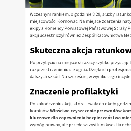
Wczesnym rankiem, o godzinie 8:29, służby ratunk
miejscowości Kornowac. Na miejsce zdarzenia naty
ekipy z Komendy Powiatowej Państwowej Straży Po
akcji uczestniczył również Zespół Ratownictwa Me
Skuteczna akcja ratunko
Po przybyciu na miejsce strażacy szybko przystąpili
rozprzestrzenieniu się ognia. Dzięki ich profesjo
dalszych szkód. Na szczęście, w wyniku tego inc
Znaczenie profilaktyki
Po zakończeniu akcji, która trwała do około godzi
kominów.
Właściwe czyszczenie przewodów kom
kluczowe dla zapewnienia bezpieczeństwa mies
wymóg prawny, ale przede wszystkim kwestia ochro