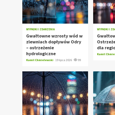
WYPADKI I ZDARZENIA
WYPADKI I Z
Gwałtowne wzrosty wód w
Gwałtow
zlewniach dopływów Odry
Ostrzeże
– ostrzeżenie
dla regi
hydrologiczne
Kamil Chmi
Kamil Chmielewski
19 lipca 2026
99