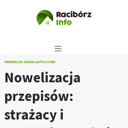
Przejdź
do
treści
MENU
GŁÓWNE
PREWENCJA I EDUKACJA POLICYJNA
Nowelizacja
przepisów:
strażacy i