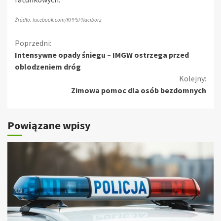
Źródło: facebook.com/KPPSPRaciborz
Kontynuuj
Poprzedni:
Intensywne opady śniegu – IMGW ostrzega przed
czytanie
oblodzeniem dróg
Kolejny:
Zimowa pomoc dla osób bezdomnych
Powiązane wpisy