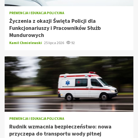
PREWENCJA I EDUKACJA POLICYJNA
Życzenia z okazji Święta Policji dla
Funkcjonariuszy i Pracowników Służb
Mundurowych
Kamil Chmielewski
25 lipca 2026
92
PREWENCJA I EDUKACJA POLICYJNA
Rudnik wzmacnia bezpieczeństwo: nowa
przyczepa do transportu wody pitnej