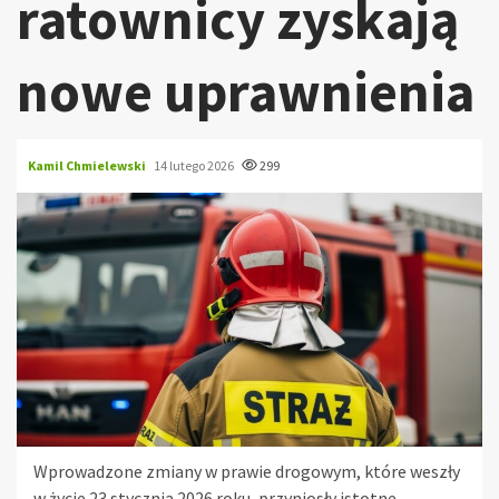
ratownicy zyskają
nowe uprawnienia
Kamil Chmielewski
14 lutego 2026
299
Wprowadzone zmiany w prawie drogowym, które weszły
w życie 23 stycznia 2026 roku, przyniosły istotne