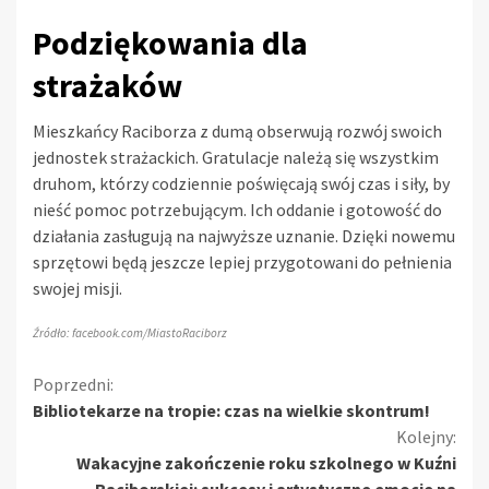
Podziękowania dla
strażaków
Mieszkańcy Raciborza z dumą obserwują rozwój swoich
jednostek strażackich. Gratulacje należą się wszystkim
druhom, którzy codziennie poświęcają swój czas i siły, by
nieść pomoc potrzebującym. Ich oddanie i gotowość do
działania zasługują na najwyższe uznanie. Dzięki nowemu
sprzętowi będą jeszcze lepiej przygotowani do pełnienia
swojej misji.
Źródło: facebook.com/MiastoRaciborz
Kontynuuj
Poprzedni:
Bibliotekarze na tropie: czas na wielkie skontrum!
czytanie
Kolejny:
Wakacyjne zakończenie roku szkolnego w Kuźni
Raciborskiej: sukcesy i artystyczne emocje na