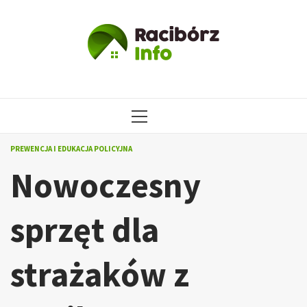
Przejdź
do
treści
MENU
GŁÓWNE
PREWENCJA I EDUKACJA POLICYJNA
Nowoczesny
sprzęt dla
strażaków z