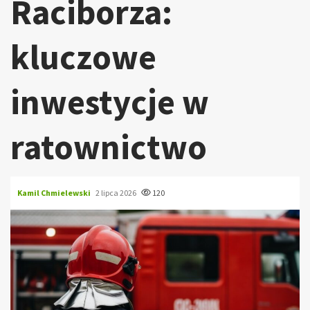
Raciborza:
kluczowe
inwestycje w
ratownictwo
Kamil Chmielewski
2 lipca 2026
120