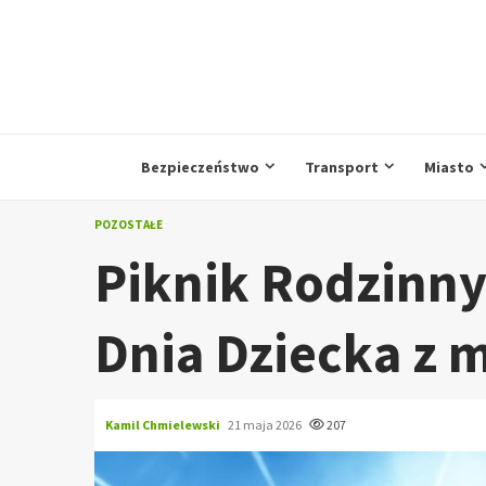
Przejdź
do
treści
Bezpieczeństwo
Transport
Miasto
POZOSTAŁE
Piknik Rodzinny
Dnia Dziecka z 
Kamil Chmielewski
21 maja 2026
207