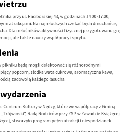
wietrzu
nika przy ul. Raciborskiej 43, w godzinach 14:00-17:00,
owymi atrakcjami. Na najmłodszych czekać będą dmuchańce,
ucha. Dla miłośników aktywności fizycznej przygotowano grę
ocji, ale także nauczy współpracy i sprytu.
ienia
 pikniku będą mogli delektować się różnorodnymi
rupiący popcorn, słodka wata cukrowa, aromatyczna kawa,
wnością zadowolą każdego łasucha.
y wydarzenia
e Centrum Kultury w Nędzy, które we współpracy z Gminą
„Trójwioski”, Radą Rodziców przy ZSP w Zawadzie Książęcej
ęcej, stworzyło program pełen atrakcji i niespodzianek.
 w tym pełnym radości i zabawy dniu, który z pewnością na