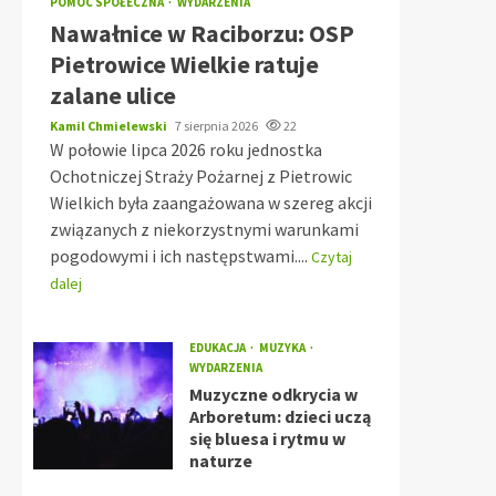
POMOC SPOŁECZNA
WYDARZENIA
Nawałnice w Raciborzu: OSP
Pietrowice Wielkie ratuje
zalane ulice
Kamil Chmielewski
7 sierpnia 2026
22
W połowie lipca 2026 roku jednostka
Ochotniczej Straży Pożarnej z Pietrowic
Wielkich była zaangażowana w szereg akcji
związanych z niekorzystnymi warunkami
pogodowymi i ich następstwami....
Czytaj
dalej
EDUKACJA
MUZYKA
WYDARZENIA
Muzyczne odkrycia w
Arboretum: dzieci uczą
się bluesa i rytmu w
naturze