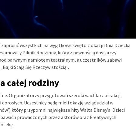
aprosić wszystkich na wyjątkowe święto z okazji Dnia Dziecka.
iesamowity Piknik Rodzinny, który z pewnością dostarczy
 pod barwnym namiotem teatralnym, a uczestników zabawi
Bajki Stają Się Rzeczywistością”.
a całej rodziny
lne. Organizatorzy przygotowali szeroki wachlarz atrakcji,
 dorosłych. Uczestnicy będą mieli okazję wziąć udział w
ów”, który przypomni największe hity Walta Disney’a. Dzieci
 zabawach prowadzonych przez aktorów oraz kreatywnych
iotekę.