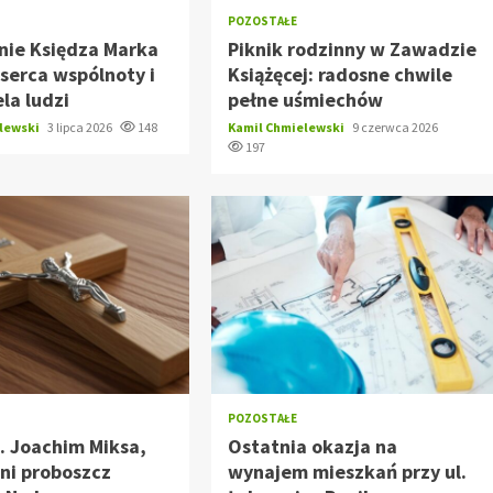
POZOSTAŁE
nie Księdza Marka
Piknik rodzinny w Zawadzie
 serca wspólnoty i
Książęcej: radosne chwile
ela ludzi
pełne uśmiechów
elewski
3 lipca 2026
148
Kamil Chmielewski
9 czerwca 2026
197
POZOSTAŁE
. Joachim Miksa,
Ostatnia okazja na
ni proboszcz
wynajem mieszkań przy ul.