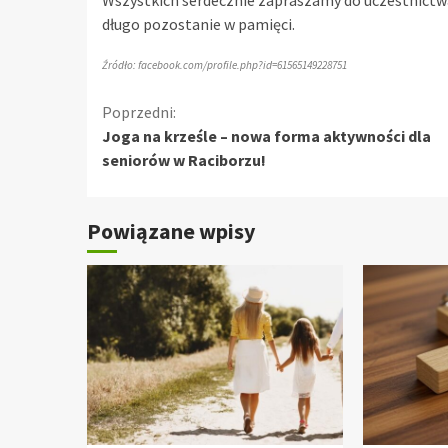
długo pozostanie w pamięci.
Źródło: facebook.com/profile.php?id=61565149228751
Kontynuuj
Poprzedni:
Joga na krześle – nowa forma aktywności dla
czytanie
seniorów w Raciborzu!
Powiązane wpisy