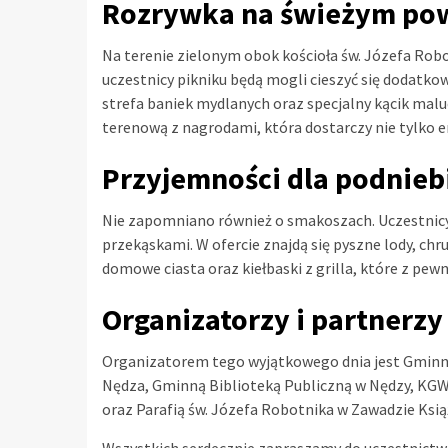
Rozrywka na świeżym po
Na terenie zielonym obok kościoła św. Józefa Robot
uczestnicy pikniku będą mogli cieszyć się dodatk
strefa baniek mydlanych oraz specjalny kącik mal
terenową z nagrodami, która dostarczy nie tylko em
Przyjemności dla podnieb
Nie zapomniano również o smakoszach. Uczestnicy
przekąskami. W ofercie znajdą się pyszne lody, ch
domowe ciasta oraz kiełbaski z grilla, które z pe
Organizatorzy i partnerz
Organizatorem tego wyjątkowego dnia jest Gminn
Nędza, Gminną Biblioteką Publiczną w Nędzy, KGW 
oraz Parafią św. Józefa Robotnika w Zawadzie Książ
Wszystkich serdecznie zapraszamy do uczestnictwa