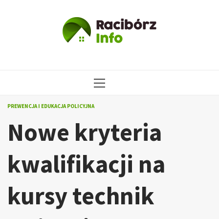
Przejdź
do
treści
MENU
GŁÓWNE
PREWENCJA I EDUKACJA POLICYJNA
Nowe kryteria
kwalifikacji na
kursy technik