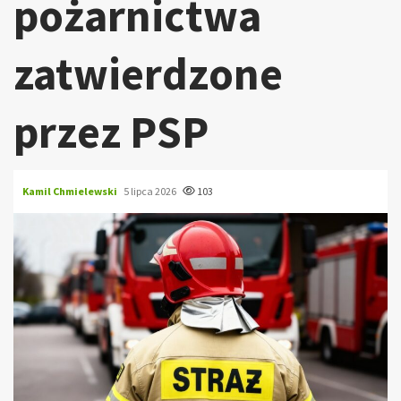
pożarnictwa
zatwierdzone
przez PSP
Kamil Chmielewski
5 lipca 2026
103