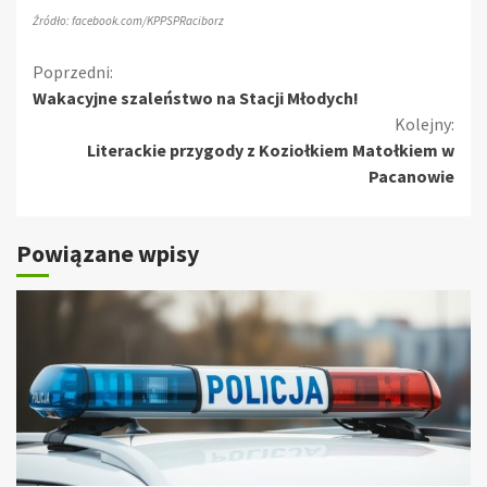
Źródło: facebook.com/KPPSPRaciborz
Kontynuuj
Poprzedni:
Wakacyjne szaleństwo na Stacji Młodych!
czytanie
Kolejny:
Literackie przygody z Koziołkiem Matołkiem w
Pacanowie
Powiązane wpisy