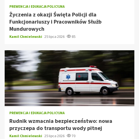
PREWENCJA I EDUKACJA POLICYJNA
Życzenia z okazji Święta Policji dla
Funkcjonariuszy i Pracowników Służb
Mundurowych
Kamil Chmielewski
25 lipca 2026
85
PREWENCJA I EDUKACJA POLICYJNA
Rudnik wzmacnia bezpieczeństwo: nowa
przyczepa do transportu wody pitnej
Kamil Chmielewski
25 lipca 2026
70