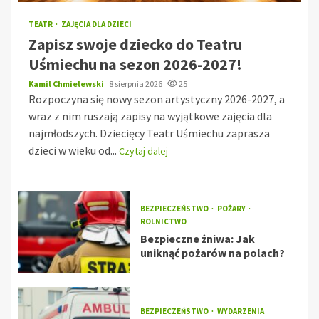
TEATR
ZAJĘCIA DLA DZIECI
Zapisz swoje dziecko do Teatru
Uśmiechu na sezon 2026-2027!
Kamil Chmielewski
8 sierpnia 2026
25
Rozpoczyna się nowy sezon artystyczny 2026-2027, a
wraz z nim ruszają zapisy na wyjątkowe zajęcia dla
najmłodszych. Dziecięcy Teatr Uśmiechu zaprasza
dzieci w wieku od...
Czytaj dalej
BEZPIECZEŃSTWO
POŻARY
ROLNICTWO
Bezpieczne żniwa: Jak
uniknąć pożarów na polach?
BEZPIECZEŃSTWO
WYDARZENIA