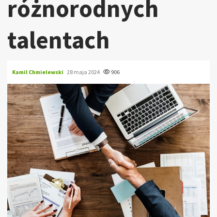
różnorodnych
talentach
Kamil Chmielewski
28 maja 2024
906