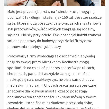
Mało jest przedsiębiorstw na świecie, które mogą się
pochwalić tak długim stażem jak 150 lat. Jeszcze rzadsze
są te, które mogą poszczycić się tym, że ich siłę stanowią
150 pracowników, wśród których znajdują się rodziny,
sąsiedzi i bliscy przyjaciele. Taki potencjał ludzki stanowi
solidne podstawy do budowy przyszłości firmy oraz
planowania kolejnych jubileuszy.
Pracownicy firmy Wodociągi są osobami o niebywałej
pasji do swojej pracy. Mieszkańcy Raciborza mogą
spotkać ich na co dzień podczas spacerów po ulicach,
chodnikach, parkach i wszędzie tam, gdzie można
natknąć się na charakterystyczne białe samochody z
niebieskimi napisami. Choć ich praca ma strategiczne
znaczenie dla rozwoju miasta, często pozostają
anonimowi dla społeczności. Jak sami mówią o swoim
zawodzie – to służba mieszkańcom przez całą dobę,
siedem dni w tygodniu. Dodając skromnie, że w życiu nie