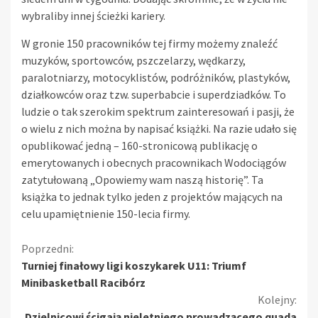
wybraliby innej ścieżki kariery.
W gronie 150 pracowników tej firmy możemy znaleźć
muzyków, sportowców, pszczelarzy, wędkarzy,
paralotniarzy, motocyklistów, podróżników, plastyków,
działkowców oraz tzw. superbabcie i superdziadków. To
ludzie o tak szerokim spektrum zainteresowań i pasji, że
o wielu z nich można by napisać książki. Na razie udało się
opublikować jedną – 160-stronicową publikację o
emerytowanych i obecnych pracownikach Wodociągów
zatytułowaną „Opowiemy wam naszą historię”. Ta
książka to jednak tylko jeden z projektów mających na
celu upamiętnienie 150-lecia firmy.
Kontynuuj
Poprzedni:
Turniej finałowy ligi koszykarek U11: Triumf
czytanie
Minibasketball Racibórz
Kolejny:
Dzielnicowi ścigają nieletniego prowadzącego quada