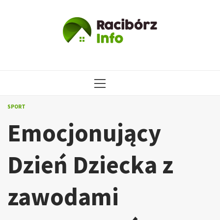
Przejdź
do
treści
MENU
GŁÓWNE
SPORT
Emocjonujący
Dzień Dziecka z
zawodami