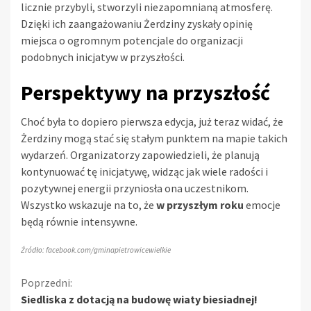
licznie przybyli, stworzyli niezapomnianą atmosferę.
Dzięki ich zaangażowaniu Żerdziny zyskały opinię
miejsca o ogromnym potencjale do organizacji
podobnych inicjatyw w przyszłości.
Perspektywy na przyszłość
Choć była to dopiero pierwsza edycja, już teraz widać, że
Żerdziny mogą stać się stałym punktem na mapie takich
wydarzeń. Organizatorzy zapowiedzieli, że planują
kontynuować tę inicjatywę, widząc jak wiele radości i
pozytywnej energii przyniosła ona uczestnikom.
Wszystko wskazuje na to, że
w przyszłym roku
emocje
będą równie intensywne.
Źródło: facebook.com/gminapietrowicewielkie
Kontynuuj
Poprzedni:
Siedliska z dotacją na budowę wiaty biesiadnej!