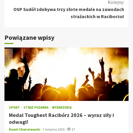
czytanie
Kolejny:
OSP Sudół zdobywa trzy złote medale na zawodach
strażackich w Raciborzu!
Powiązane wpisy
SPORT
STRAŻ POŻARNA
WYDARZENIA
Medal Toughest Racibórz 2026 – wyraz siły i
odwagi!
Kamil Chmielewski
7 sierpnia 2026
17