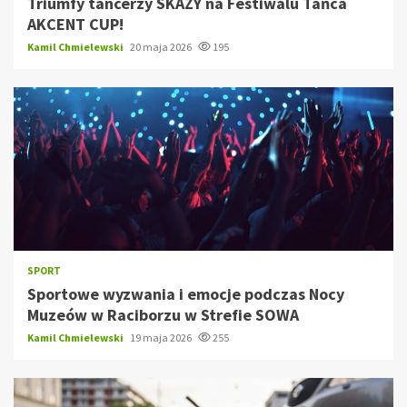
Triumfy tancerzy SKAZY na Festiwalu Tańca
AKCENT CUP!
Kamil Chmielewski
20 maja 2026
195
SPORT
Sportowe wyzwania i emocje podczas Nocy
Muzeów w Raciborzu w Strefie SOWA
Kamil Chmielewski
19 maja 2026
255