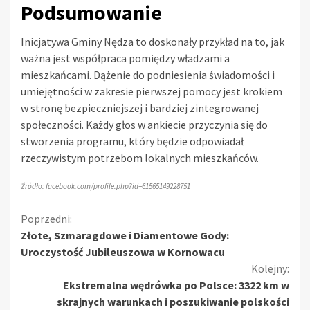
Podsumowanie
Inicjatywa Gminy Nędza to doskonały przykład na to, jak
ważna jest współpraca pomiędzy władzami a
mieszkańcami. Dążenie do podniesienia świadomości i
umiejętności w zakresie pierwszej pomocy jest krokiem
w stronę bezpieczniejszej i bardziej zintegrowanej
społeczności. Każdy głos w ankiecie przyczynia się do
stworzenia programu, który będzie odpowiadał
rzeczywistym potrzebom lokalnych mieszkańców.
Źródło: facebook.com/profile.php?id=61565149228751
Kontynuuj
Poprzedni:
Złote, Szmaragdowe i Diamentowe Gody:
czytanie
Uroczystość Jubileuszowa w Kornowacu
Kolejny:
Ekstremalna wędrówka po Polsce: 3322 km w
skrajnych warunkach i poszukiwanie polskości