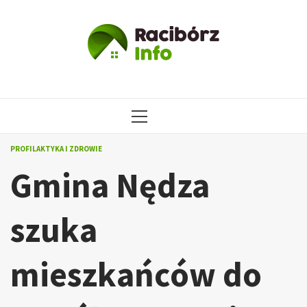
Przejdź
do
treści
MENU
GŁÓWNE
PROFILAKTYKA I ZDROWIE
Gmina Nędza
szuka
mieszkańców do