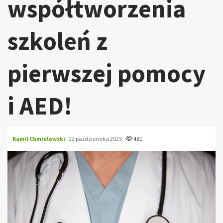
współtworzenia
szkoleń z
pierwszej pomocy
i AED!
Kamil Chmielewski
22 października 2025
481