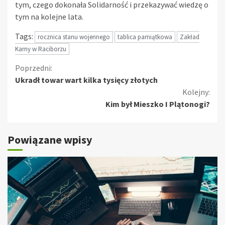
tym, czego dokonała Solidarność i przekazywać wiedzę o
tym na kolejne lata.
Tags:
rocznica stanu wojennego
tablica pamiątkowa
Zakład
Karny w Raciborzu
Kontynuuj
Poprzedni:
Ukradł towar wart kilka tysięcy złotych
czytanie
Kolejny:
Kim był Mieszko I Plątonogi?
Powiązane wpisy