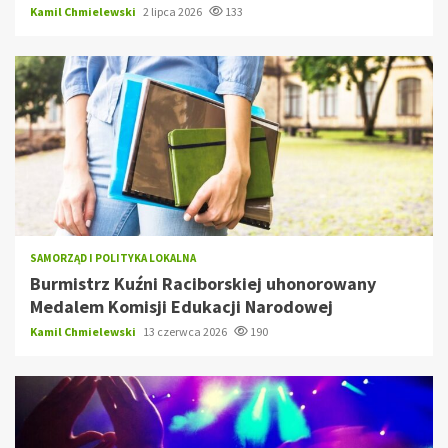
Kamil Chmielewski
2 lipca 2026
133
SAMORZĄD I POLITYKA LOKALNA
Burmistrz Kuźni Raciborskiej uhonorowany
Medalem Komisji Edukacji Narodowej
Kamil Chmielewski
13 czerwca 2026
190