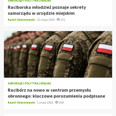
SAMORZĄD I POLITYKA LOKALNA
Raciborska młodzież poznaje sekrety
samorządu w urzędzie miejskim
Kamil Chmielewski
21 maja 2026
231
SAMORZĄD I POLITYKA LOKALNA
Racibórz na nowo w centrum przemysłu
obronnego: kluczowe porozumienia podpisane
Kamil Chmielewski
1 maja 2026
269