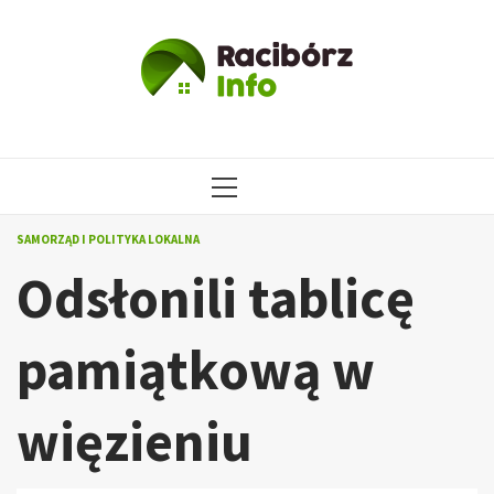
Przejdź
do
treści
MENU
GŁÓWNE
SAMORZĄD I POLITYKA LOKALNA
Odsłonili tablicę
pamiątkową w
więzieniu