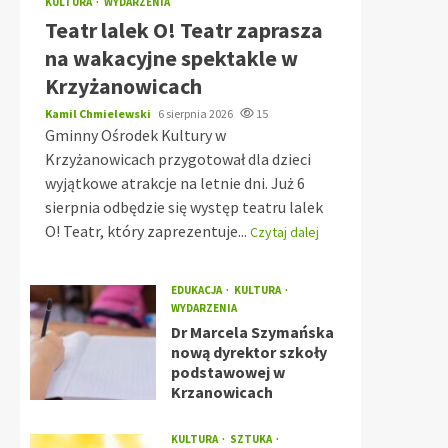
KULTURA
WYDARZENIA
Teatr lalek O! Teatr zaprasza
na wakacyjne spektakle w
Krzyżanowicach
Kamil Chmielewski
6 sierpnia 2026
15
Gminny Ośrodek Kultury w
Krzyżanowicach przygotował dla dzieci
wyjątkowe atrakcje na letnie dni. Już 6
sierpnia odbędzie się występ teatru lalek
O! Teatr, który zaprezentuje...
Czytaj dalej
EDUKACJA
KULTURA
WYDARZENIA
Dr Marcela Szymańska
nową dyrektor szkoły
podstawowej w
Krzanowicach
KULTURA
SZTUKA