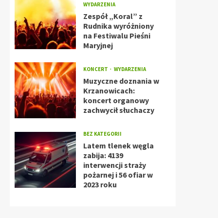
WYDARZENIA
Zespół „Koral” z
Rudnika wyróżniony
na Festiwalu Pieśni
Maryjnej
KONCERT
WYDARZENIA
Muzyczne doznania w
Krzanowicach:
koncert organowy
zachwycił słuchaczy
BEZ KATEGORII
Latem tlenek węgla
zabija: 4139
interwencji straży
pożarnej i 56 ofiar w
2023 roku