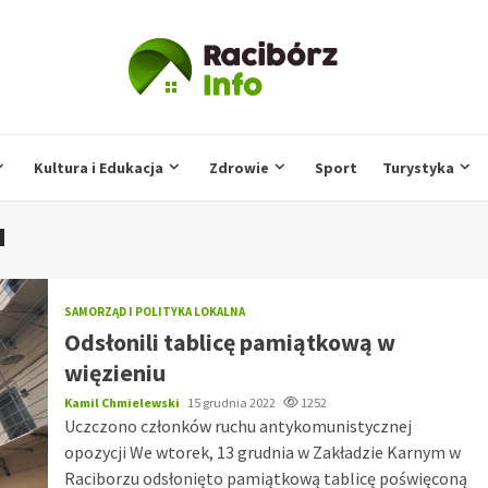
Kultura i Edukacja
Zdrowie
Sport
Turystyka
u
SAMORZĄD I POLITYKA LOKALNA
Odsłonili tablicę pamiątkową w
więzieniu
Kamil Chmielewski
15 grudnia 2022
1252
Uczczono członków ruchu antykomunistycznej
opozycji We wtorek, 13 grudnia w Zakładzie Karnym w
Raciborzu odsłonięto pamiątkową tablicę poświęconą