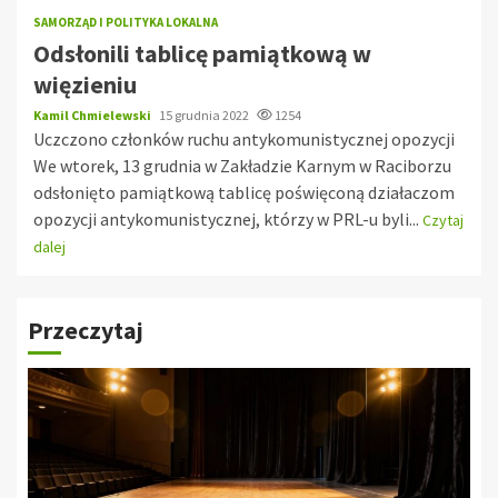
SAMORZĄD I POLITYKA LOKALNA
Odsłonili tablicę pamiątkową w
więzieniu
Kamil Chmielewski
15 grudnia 2022
1254
Uczczono członków ruchu antykomunistycznej opozycji
We wtorek, 13 grudnia w Zakładzie Karnym w Raciborzu
odsłonięto pamiątkową tablicę poświęconą działaczom
opozycji antykomunistycznej, którzy w PRL-u byli...
Czytaj
dalej
Przeczytaj