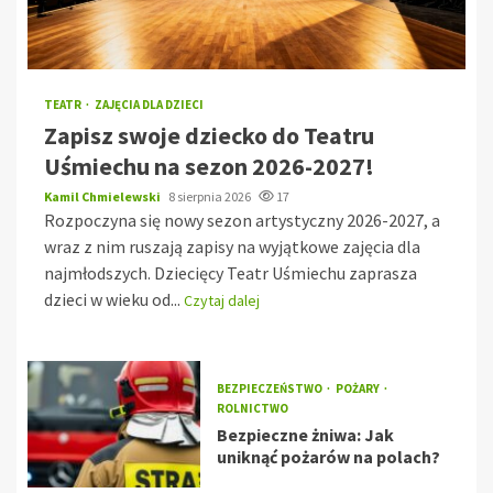
TEATR
ZAJĘCIA DLA DZIECI
Zapisz swoje dziecko do Teatru
Uśmiechu na sezon 2026-2027!
Kamil Chmielewski
8 sierpnia 2026
17
Rozpoczyna się nowy sezon artystyczny 2026-2027, a
wraz z nim ruszają zapisy na wyjątkowe zajęcia dla
najmłodszych. Dziecięcy Teatr Uśmiechu zaprasza
dzieci w wieku od...
Czytaj dalej
BEZPIECZEŃSTWO
POŻARY
ROLNICTWO
Bezpieczne żniwa: Jak
uniknąć pożarów na polach?