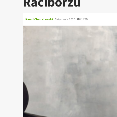
Raciborzu
Kamil Chmielewski
5 stycznia 2025
1420