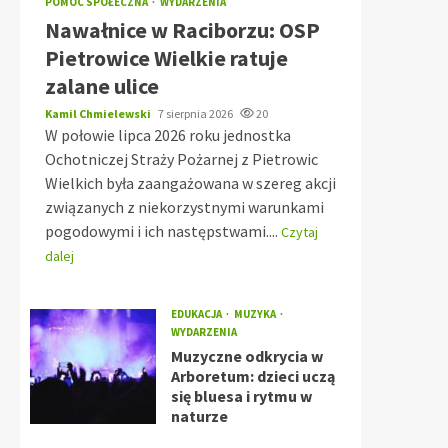
POMOC SPOŁECZNA
WYDARZENIA
Nawałnice w Raciborzu: OSP
Pietrowice Wielkie ratuje
zalane ulice
Kamil Chmielewski
7 sierpnia 2026
20
W połowie lipca 2026 roku jednostka
Ochotniczej Straży Pożarnej z Pietrowic
Wielkich była zaangażowana w szereg akcji
związanych z niekorzystnymi warunkami
pogodowymi i ich następstwami....
Czytaj
dalej
EDUKACJA
MUZYKA
WYDARZENIA
Muzyczne odkrycia w
Arboretum: dzieci uczą
się bluesa i rytmu w
naturze