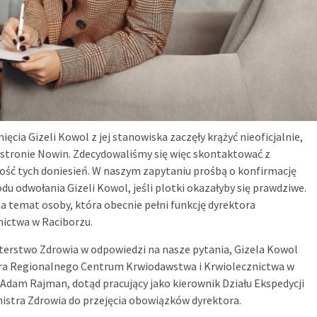
ęcia Gizeli Kowol z jej stanowiska zaczęły krążyć nieoficjalnie,
stronie Nowin. Zdecydowaliśmy się więc skontaktować z
ość tych doniesień. W naszym zapytaniu prośbą o konfirmację
du odwołania Gizeli Kowol, jeśli plotki okazałyby się prawdziwe.
a temat osoby, która obecnie pełni funkcję dyrektora
ictwa w Raciborzu.
terstwo Zdrowia w odpowiedzi na nasze pytania, Gizela Kowol
tora Regionalnego Centrum Krwiodawstwa i Krwiolecznictwa w
Adam Rajman, dotąd pracujący jako kierownik Działu Ekspedycji
inistra Zdrowia do przejęcia obowiązków dyrektora.