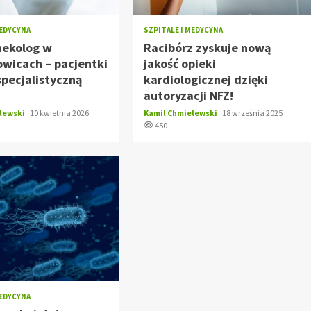
MEDYCYNA
SZPITALE I MEDYCYNA
nekolog w
Racibórz zyskuje nową
wicach – pacjentki
jakość opieki
specjalistyczną
kardiologicznej dzięki
autoryzacji NFZ!
elewski
10 kwietnia 2026
Kamil Chmielewski
18 września 2025
450
MEDYCYNA