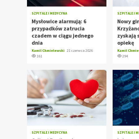
SZPITALE I MEDYCYNA
SZPITALE I 
Mysłowice alarmują: 6
Nowy gi
przypadków zatrucia
Krzyżano
czadem w ciągu jednego
zyskają 
dnia
opiekę
Kamil Chmielewski
21 czerwca 2026
Kamil Chmi
161
294
SZPITALE I MEDYCYNA
SZPITALE I 