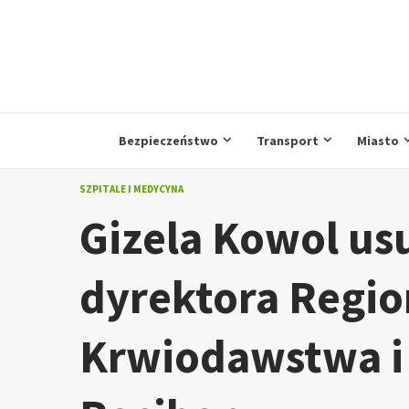
Przejdź
do
treści
Bezpieczeństwo
Transport
Miasto
SZPITALE I MEDYCYNA
Gizela Kowol usu
dyrektora Regi
Krwiodawstwa i