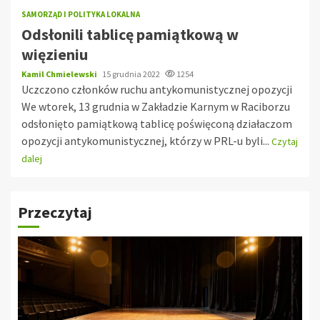
SAMORZĄD I POLITYKA LOKALNA
Odsłonili tablicę pamiątkową w
więzieniu
Kamil Chmielewski
15 grudnia 2022
1254
Uczczono członków ruchu antykomunistycznej opozycji
We wtorek, 13 grudnia w Zakładzie Karnym w Raciborzu
odsłonięto pamiątkową tablicę poświęconą działaczom
opozycji antykomunistycznej, którzy w PRL-u byli...
Czytaj
dalej
Przeczytaj