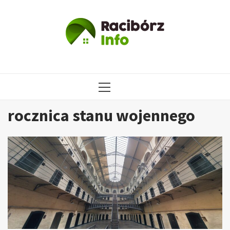
Przejdź
do
treści
MENU
GŁÓWNE
rocznica stanu wojennego