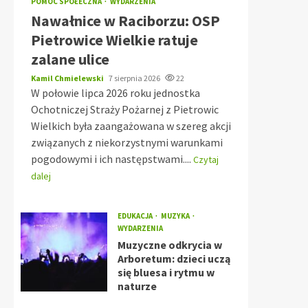
POMOC SPOŁECZNA
WYDARZENIA
Nawałnice w Raciborzu: OSP
Pietrowice Wielkie ratuje
zalane ulice
Kamil Chmielewski
7 sierpnia 2026
22
W połowie lipca 2026 roku jednostka
Ochotniczej Straży Pożarnej z Pietrowic
Wielkich była zaangażowana w szereg akcji
związanych z niekorzystnymi warunkami
pogodowymi i ich następstwami....
Czytaj
dalej
EDUKACJA
MUZYKA
WYDARZENIA
Muzyczne odkrycia w
Arboretum: dzieci uczą
się bluesa i rytmu w
naturze