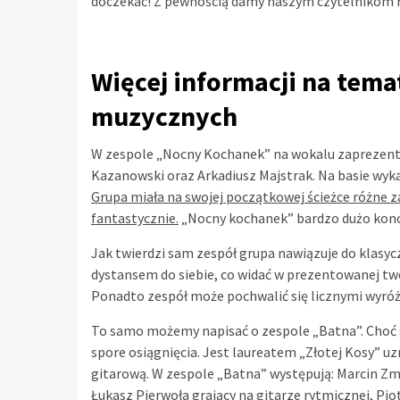
doczekać! Z pewnością damy naszym czytelnikom r
Więcej informacji na tem
muzycznych
W zespole „Nocny Kochanek” na wokalu zaprezentuj
Kazanowski oraz Arkadiusz Majstrak. Na basie wyka
Grupa miała na swojej początkowej ścieżce różne za
fantastycznie.
„Nocny kochanek” bardzo dużo koncer
Jak twierdzi sam zespół grupa nawiązuje do klasyc
dystansem do siebie, co widać w prezentowanej twó
Ponadto zespół może pochwalić się licznymi wyróżn
To samo możemy napisać o zespole „Batna”. Choć 
spore osiągnięcia. Jest laureatem „Złotej Kosy” u
gitarową. W zespole „Batna” występują: Marcin Zm
Łukasz Pierwoła grający na gitarze rytmicznej, Pio