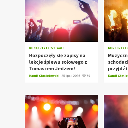
KONCERTY I FESTIWALE
KONCERTY I 
Rozpoczęły się zapisy na
Muzyczn
lekcje śpiewu solowego z
schodach
Tomaszem Jedzem!
przyjdź 
Kamil Chmielewski
25 lipca 2026
79
Kamil Chmi