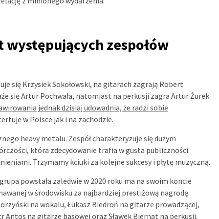
elację z minionego wydarzenia.
at występujących zespołów
e się Krzysiek Sokołowski, na gitarach zagrają Robert
że się Artur Pochwała, natomiast na perkusji zagra Artur Żurek.
wirowania jednak dzisiaj udowadnia, że radzi sobie
tuje w Polsce jak i na zachodzie.
znego heavy metalu. Zespół charakteryzuje się dużym
rczości, która zdecydowanie trafia w gusta publiczności.
ieniami. Trzymamy kciuki za kolejne sukcesy i płytę muzyczną.
grupa powstała zaledwie w 2020 roku ma na swoim koncie
znawanej w środowisku za najbardziej prestiżową nagrodę
orzyński na wokalu, Łukasz Biedroń na gitarze prowadzącej,
tr Antos na gitarze basowej oraz Sławek Biernat na perkusji.