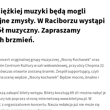
ciężkiej muzyki będą mogli
jne zmysły. W Raciborzu wystąpi
ół muzyczny. Zapraszamy
h brzmień.
koncert oryginalnej grupy muzycznej „Nocny Kochanek” oraz
im Centrum Kultury w sali widowiskowej, przy ulicy Chopina 21.
ówczas otwarte zostaną bramki. Zespół supportujący, czyli
 na scenę wejdzie „Nocny kochanek”. Będzie mocno, brudno i
 zakupić bilety wstępu. Bilety kosztują 69 zł i można nabyć je
ry lub poprzez stronę internetową www.biletyna.pl. W
z organizatorem koncertu. Nasza redakcja już nie może się