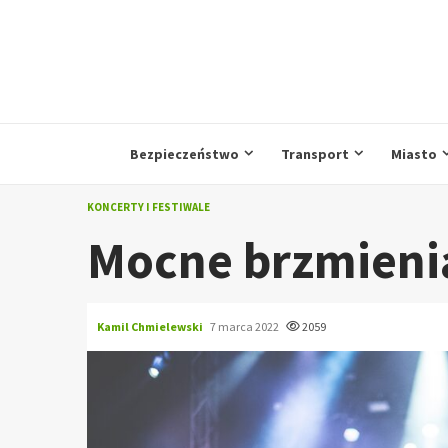
Przejdź
do
treści
Bezpieczeństwo
Transport
Miasto
KONCERTY I FESTIWALE
Mocne brzmieni
Kamil Chmielewski
7 marca 2022
2059