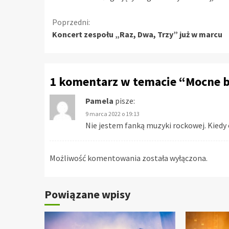
Kontynuuj
Poprzedni:
Koncert zespołu „Raz, Dwa, Trzy” już w marcu
czytanie
1 komentarz w temacie “
Mocne b
Pamela
pisze:
9 marca 2022 o 19:13
Nie jestem fanką muzyki rockowej. Kiedy 
Możliwość komentowania została wyłączona.
Powiązane wpisy