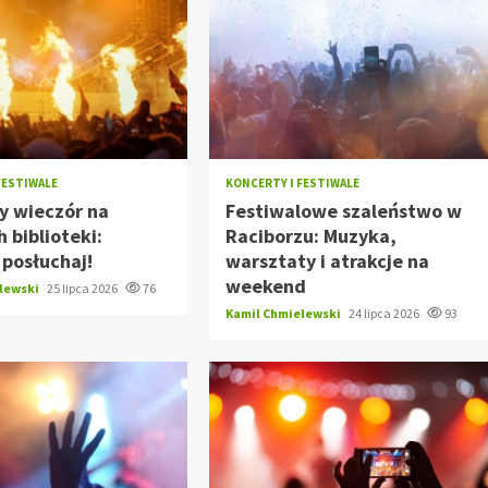
FESTIWALE
KONCERTY I FESTIWALE
y wieczór na
Festiwalowe szaleństwo w
 biblioteki:
Raciborzu: Muzyka,
i posłuchaj!
warsztaty i atrakcje na
weekend
elewski
25 lipca 2026
76
Kamil Chmielewski
24 lipca 2026
93