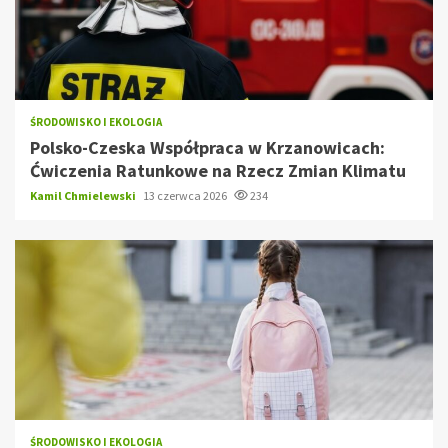
ŚRODOWISKO I EKOLOGIA
Polsko-Czeska Współpraca w Krzanowicach:
Ćwiczenia Ratunkowe na Rzecz Zmian Klimatu
Kamil Chmielewski
13 czerwca 2026
234
ŚRODOWISKO I EKOLOGIA