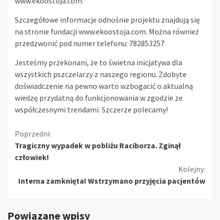
www.ekoostoja.com.
Szczegółowe informacje odnośnie projektu znajdują się
na stronie fundacji www.ekoostoja.com. Można również
przedzwonić pod numer telefonu: 782853257
Jesteśmy przekonani, że to świetna inicjatywa dla
wszystkich pszczelarzy z naszego regionu. Zdobyte
doświadczenie na pewno warto wzbogacić o aktualną
wiedzę przydatną do funkcjonowania w zgodzie ze
współczesnymi trendami. Szczerze polecamy!
Kontynuuj
Poprzedni:
Tragiczny wypadek w pobliżu Raciborza. Zginął
czytanie
człowiek!
Kolejny:
Interna zamknięta! Wstrzymano przyjęcia pacjentów
Powiązane wpisy