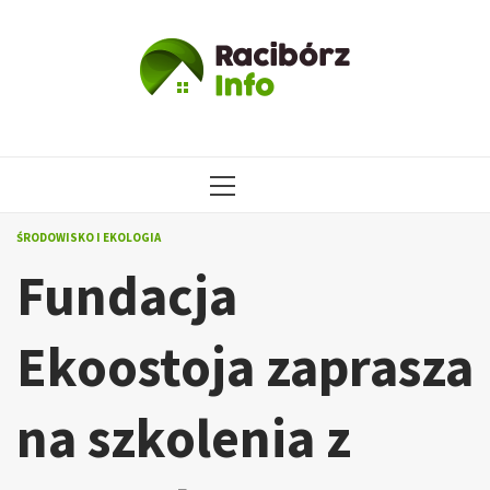
Przejdź
do
treści
MENU
GŁÓWNE
ŚRODOWISKO I EKOLOGIA
Fundacja
Ekoostoja zaprasza
na szkolenia z