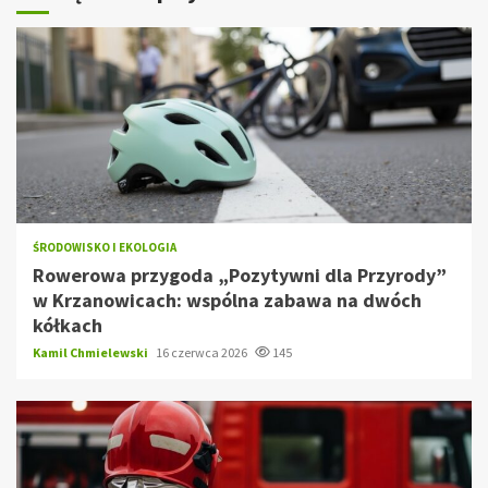
ŚRODOWISKO I EKOLOGIA
Rowerowa przygoda „Pozytywni dla Przyrody”
w Krzanowicach: wspólna zabawa na dwóch
kółkach
Kamil Chmielewski
16 czerwca 2026
145