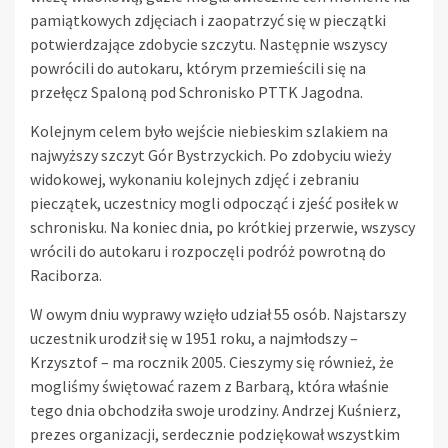
pamiątkowych zdjęciach i zaopatrzyć się w pieczątki
potwierdzające zdobycie szczytu. Następnie wszyscy
powrócili do autokaru, którym przemieścili się na
przełęcz Spaloną pod Schronisko PTTK Jagodna.
Kolejnym celem było wejście niebieskim szlakiem na
najwyższy szczyt Gór Bystrzyckich. Po zdobyciu wieży
widokowej, wykonaniu kolejnych zdjęć i zebraniu
pieczątek, uczestnicy mogli odpocząć i zjeść posiłek w
schronisku. Na koniec dnia, po krótkiej przerwie, wszyscy
wrócili do autokaru i rozpoczęli podróż powrotną do
Raciborza.
W owym dniu wyprawy wzięło udział 55 osób. Najstarszy
uczestnik urodził się w 1951 roku, a najmłodszy –
Krzysztof – ma rocznik 2005. Cieszymy się również, że
mogliśmy świętować razem z Barbarą, która właśnie
tego dnia obchodziła swoje urodziny. Andrzej Kuśnierz,
prezes organizacji, serdecznie podziękował wszystkim