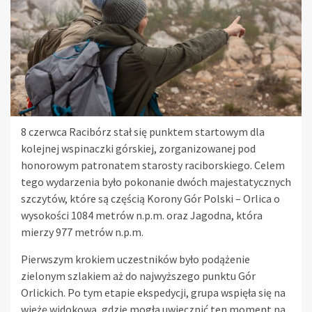
8 czerwca Racibórz stał się punktem startowym dla
kolejnej wspinaczki górskiej, zorganizowanej pod
honorowym patronatem starosty raciborskiego. Celem
tego wydarzenia było pokonanie dwóch majestatycznych
szczytów, które są częścią Korony Gór Polski – Orlica o
wysokości 1084 metrów n.p.m. oraz Jagodna, która
mierzy 977 metrów n.p.m.
Pierwszym krokiem uczestników było podążenie
zielonym szlakiem aż do najwyższego punktu Gór
Orlickich. Po tym etapie ekspedycji, grupa wspięła się na
wieżę widokową, gdzie mogła uwiecznić ten moment na