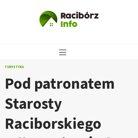
Przejdź
do
treści
MENU
GŁÓWNE
TURYSTYKA
Pod patronatem
Starosty
Raciborskiego