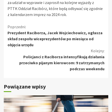
za udział w wyprawie i zaprosił na kolejne wyjazdy z
PTTK Oddział Racibórz, które będą odbywać się zgodnie
z kalendarzem imprez na 2024 rok.
Kontynuuj
Poprzedni:
Prezydent Raciborza, Jacek Wojciechowicz, ogłasza
czytanie
skład zespołu wiceprezydentów po miesiącu od
objęcia urzędu
Kolejny:
Policjanci z Raciborza intensyfikują działania
przeciwko pijanym kierowcom: 9 zatrzymanych
podczas weekendu
Powiązane wpisy