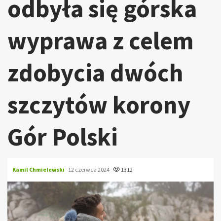
odbyła się górska
wyprawa z celem
zdobycia dwóch
szczytów korony
Gór Polski
Kamil Chmielewski
12 czerwca 2024
1312