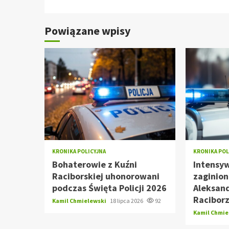
Powiązane wpisy
KRONIKA POLICYJNA
KRONIKA POL
Bohaterowie z Kuźni
Intensy
Raciborskiej uhonorowani
zaginion
podczas Święta Policji 2026
Aleksan
Racibor
Kamil Chmielewski
18 lipca 2026
92
Kamil Chmi