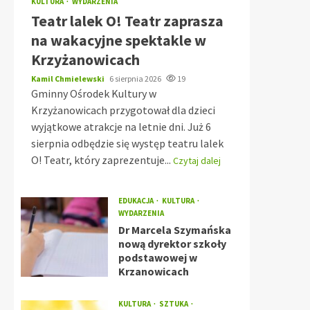
KULTURA
WYDARZENIA
Teatr lalek O! Teatr zaprasza
na wakacyjne spektakle w
Krzyżanowicach
Kamil Chmielewski
6 sierpnia 2026
19
Gminny Ośrodek Kultury w
Krzyżanowicach przygotował dla dzieci
wyjątkowe atrakcje na letnie dni. Już 6
sierpnia odbędzie się występ teatru lalek
O! Teatr, który zaprezentuje...
Czytaj dalej
EDUKACJA
KULTURA
WYDARZENIA
Dr Marcela Szymańska
nową dyrektor szkoły
podstawowej w
Krzanowicach
KULTURA
SZTUKA