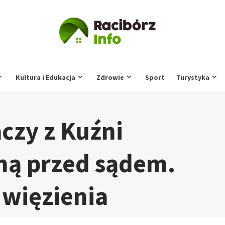
Kultura i Edukacja
Zdrowie
Sport
Turystyka
zy z Kuźni
aną przed sądem.
t więzienia