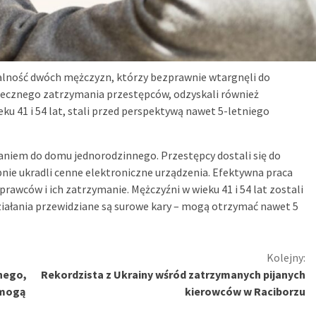
iałalność dwóch mężczyzn, którzy bezprawnie wtargnęli do
utecznego zatrzymania przestępców, odzyskali również
eku 41 i 54 lat, stali przed perspektywą nawet 5-letniego
aniem do domu jednorodzinnego. Przestępcy dostali się do
pnie ukradli cenne elektroniczne urządzenia. Efektywna praca
prawców i ich zatrzymanie. Mężczyźni w wieku 41 i 54 lat zostali
h działania przewidziane są surowe kary – mogą otrzymać nawet 5
Kolejny:
nego,
Rekordzista z Ukrainy wśród zatrzymanych pijanych
 mogą
kierowców w Raciborzu