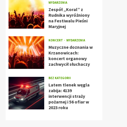
WYDARZENIA
Zespół „Koral” z
Rudnika wyróżniony
na Festiwalu Pieśni
Maryjnej
KONCERT
WYDARZENIA
Muzyczne doznania w
Krzanowicach:
koncert organowy
zachwycił słuchaczy
BEZ KATEGORII
Latem tlenek węgla
zabija: 4139
interwencji straży
pożarnej i 56 ofiar w
2023 roku