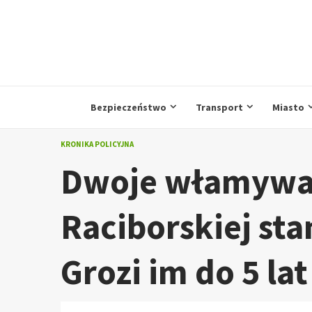
Przejdź
do
treści
Bezpieczeństwo
Transport
Miasto
KRONIKA POLICYJNA
Dwoje włamywac
Raciborskiej st
Grozi im do 5 la