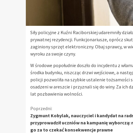
Siły policyjne z Kuźni Raciborskiej udaremniły dz
prywatnej rezydencji. Funkcjonariusze, oprócz sk
zaginiony sprzęt elektroniczny. Obaj sprawcy, w wi
wyroku za swoje czyny.
W środowe popołudnie doszło do incydentu z włam
środka budynku, niszcząc drzwi wejściowe, a nastę
policji pozwoliła na szybkie ustalenie tożsamości s
osadzeni w areszcie i przyznali się do winy. Za ic
lat pozbawienia wolności.
Kontynuuj
Poprzedni:
Zygmunt Kobylak, nauczyciel i kandydat na rad
czytanie
przyprowadził uczniów na kampanię wyborczą:
go za to czekać konsekwencje prawne