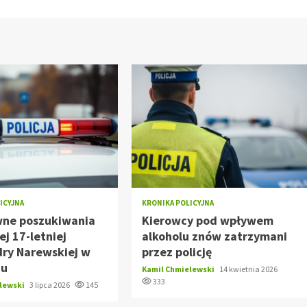
ICYJNA
KRONIKA POLICYJNA
wne poszukiwania
Kierowcy pod wpływem
ej 17-letniej
alkoholu znów zatrzymani
dry Narewskiej w
przez policję
zu
Kamil Chmielewski
14 kwietnia 2026
333
elewski
3 lipca 2026
145