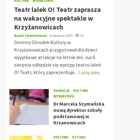
KULTURA
WYDARZENIA
Teatr lalek O! Teatr zaprasza
na wakacyjne spektakle w
Krzyżanowicach
Kamil Chmielewski
6 sierpnia 2026
15
Gminny Ośrodek Kultury w
Krzyżanowicach przygotował dla dzieci
wyjątkowe atrakcje na letnie dni. Już 6
sierpnia odbędzie się występ teatru lalek
O! Teatr, który zaprezentuje...
Czytaj dalej
EDUKACJA
KULTURA
WYDARZENIA
Dr Marcela Szymańska
nową dyrektor szkoły
podstawowej w
Krzanowicach
KULTURA
SZTUKA