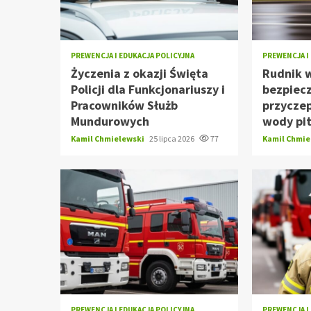
PREWENCJA I EDUKACJA POLICYJNA
PREWENCJA I
Życzenia z okazji Święta
Rudnik 
Policji dla Funkcjonariuszy i
bezpiec
Pracowników Służb
przyczep
Mundurowych
wody pi
Kamil Chmielewski
25 lipca 2026
77
Kamil Chmi
PREWENCJA I EDUKACJA POLICYJNA
PREWENCJA I