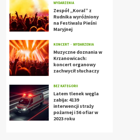
WYDARZENIA
Zespół „Koral” z
Rudnika wyróżniony
na Festiwalu Pieśni
Maryjnej
KONCERT
WYDARZENIA
Muzyczne doznania w
Krzanowicach:
koncert organowy
zachwycił słuchaczy
BEZ KATEGORII
Latem tlenek węgla
zabija: 4139
interwencji straży
pożarnej i 56 ofiar w
2023 roku