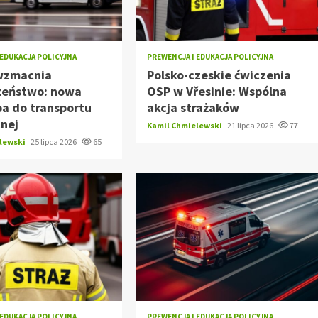
 EDUKACJA POLICYJNA
PREWENCJA I EDUKACJA POLICYJNA
wzmacnia
Polsko-czeskie ćwiczenia
zeństwo: nowa
OSP w Vřesinie: Wspólna
a do transportu
akcja strażaków
tnej
Kamil Chmielewski
21 lipca 2026
77
elewski
25 lipca 2026
65
 EDUKACJA POLICYJNA
PREWENCJA I EDUKACJA POLICYJNA