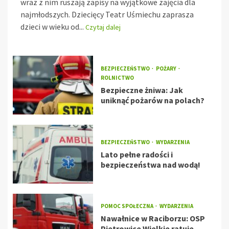
wraz z nim ruszają zapisy na wyjątkowe zajęcia dla
najmłodszych. Dziecięcy Teatr Uśmiechu zaprasza
dzieci w wieku od...
Czytaj dalej
BEZPIECZEŃSTWO
POŻARY
ROLNICTWO
Bezpieczne żniwa: Jak
uniknąć pożarów na polach?
BEZPIECZEŃSTWO
WYDARZENIA
Lato pełne radości i
bezpieczeństwa nad wodą!
POMOC SPOŁECZNA
WYDARZENIA
Nawałnice w Raciborzu: OSP
Pietrowice Wielkie ratuje