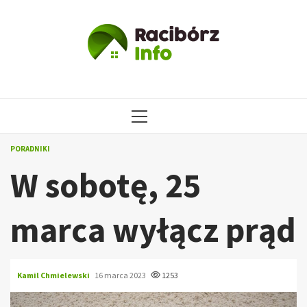
Przejdź
do
treści
MENU
GŁÓWNE
PORADNIKI
W sobotę, 25
marca wyłącz prąd
Kamil Chmielewski
16 marca 2023
1253