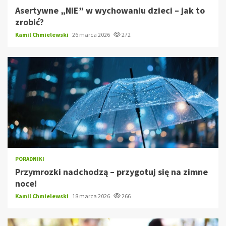
Asertywne „NIE” w wychowaniu dzieci – jak to
zrobić?
Kamil Chmielewski
26 marca 2026
272
PORADNIKI
Przymrozki nadchodzą – przygotuj się na zimne
noce!
Kamil Chmielewski
18 marca 2026
266