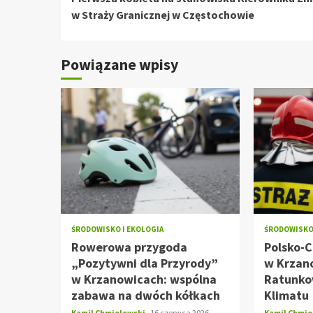
czytanie
w Straży Granicznej w Częstochowie
Powiązane wpisy
ŚRODOWISKO I EKOLOGIA
ŚRODOWISKO 
Rowerowa przygoda
Polsko-
„Pozytywni dla Przyrody”
w Krzan
w Krzanowicach: wspólna
Ratunko
zabawa na dwóch kółkach
Klimatu
Kamil Chmielewski
16 czerwca 2026
Kamil Chmi