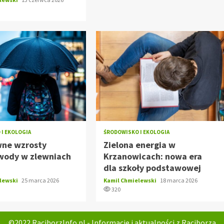
I EKOLOGIA
ŚRODOWISKO I EKOLOGIA
ne wzrosty
Zielona energia w
wody w zlewniach
Krzanowicach: nowa era
dla szkoły podstawowej
elewski
25 marca 2026
Kamil Chmielewski
18 marca 2026
320
©2022 RaciborzInfo.pl - Informacje i aktualności z Raciborza