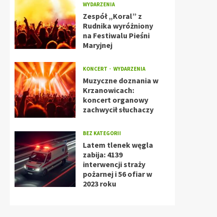
WYDARZENIA
Zespół „Koral” z
Rudnika wyróżniony
na Festiwalu Pieśni
Maryjnej
KONCERT
WYDARZENIA
Muzyczne doznania w
Krzanowicach:
koncert organowy
zachwycił słuchaczy
BEZ KATEGORII
Latem tlenek węgla
zabija: 4139
interwencji straży
pożarnej i 56 ofiar w
2023 roku