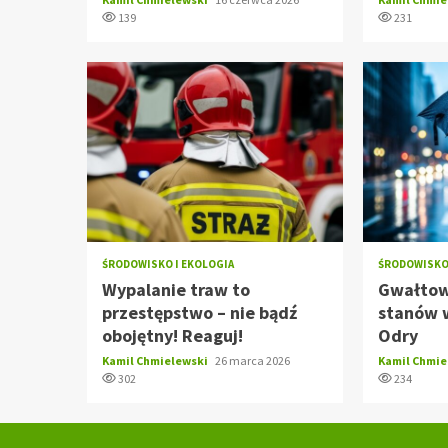
139
231
ŚRODOWISKO I EKOLOGIA
ŚRODOWISKO 
Wypalanie traw to
Gwałtow
przestępstwo – nie bądź
stanów 
obojętny! Reaguj!
Odry
Kamil Chmielewski
26 marca 2026
Kamil Chmi
302
234