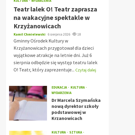
KULTURA
WYDARZENIA
Teatr lalek O! Teatr zaprasza
na wakacyjne spektakle w
Krzyżanowicach
Kamil Chmielewski
6 sierpnia 2026
18
Gminny Ośrodek Kultury w
Krzyżanowicach przygotował dla dzieci
wyjątkowe atrakcje na letnie dni. Już 6
sierpnia odbędzie się występ teatru lalek
O! Teatr, który zaprezentuje...
Czytaj dalej
EDUKACJA
KULTURA
WYDARZENIA
Dr Marcela Szymańska
nową dyrektor szkoły
podstawowej w
Krzanowicach
KULTURA
SZTUKA