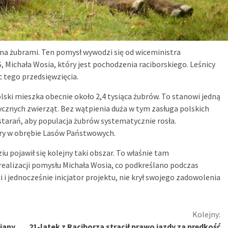
ma żubrami. Ten pomysł wywodzi się od wiceministra
S, Michała Wosia, który jest pochodzenia raciborskiego. Leśnicy
 tego przedsięwzięcia.
lski mieszka obecnie około 2,4 tysiąca żubrów. To stanowi jedną
cznych zwierząt. Bez wątpienia duża w tym zasługa polskich
starań, aby populacja żubrów systematycznie rosła.
ary w obrębie Lasów Państwowych.
 pojawił się kolejny taki obszar. To właśnie tam
realizacji pomysłu Michała Wosia, co podkreślano podczas
 i jednocześnie inicjator projektu, nie krył swojego zadowolenia
Kolejny:
iany
21-latek z Raciborza stracił prawo jazdy za prędkość