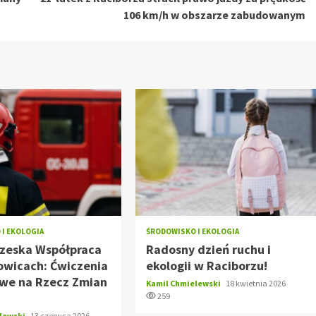
106 km/h w obszarze zabudowanym
I EKOLOGIA
ŚRODOWISKO I EKOLOGIA
Czeska Współpraca
Radosny dzień ruchu i
owicach: Ćwiczenia
ekologii w Raciborzu!
we na Rzecz Zmian
Kamil Chmielewski
18 kwietnia 2026
259
elewski
13 czerwca 2026