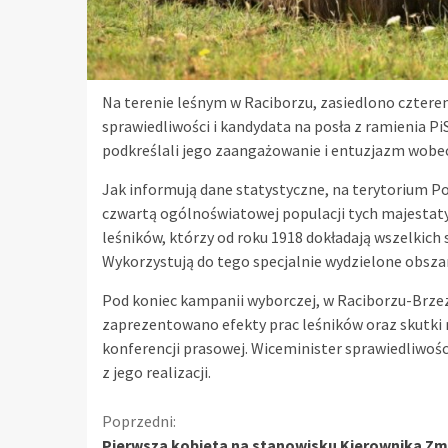
Na terenie leśnym w Raciborzu, zasiedlono cztere
sprawiedliwości i kandydata na posła z ramienia Pi
podkreślali jego zaangażowanie i entuzjazm wobec
Jak informują dane statystyczne, na terytorium Po
czwartą ogólnoświatowej populacji tych majestaty
leśników, którzy od roku 1918 dokładają wszelkich 
Wykorzystują do tego specjalnie wydzielone obsz
Pod koniec kampanii wyborczej, w Raciborzu-Brzeziu
zaprezentowano efekty prac leśników oraz skutki 
konferencji prasowej. Wiceminister sprawiedliwości
z jego realizacji.
Kontynuuj
Poprzedni:
Pierwsza kobieta na stanowisku Kierownika Zm