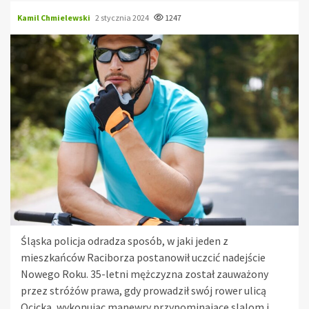
Kamil Chmielewski
2 stycznia 2024
1247
Śląska policja odradza sposób, w jaki jeden z
mieszkańców Raciborza postanowił uczcić nadejście
Nowego Roku. 35-letni mężczyzna został zauważony
przez stróżów prawa, gdy prowadził swój rower ulicą
Ocicką, wykonując manewry przypominające slalom i