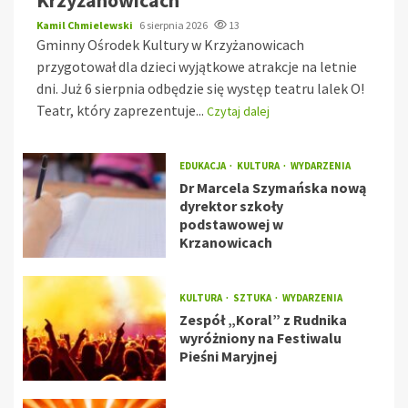
Krzyżanowicach
Kamil Chmielewski
6 sierpnia 2026
13
Gminny Ośrodek Kultury w Krzyżanowicach
przygotował dla dzieci wyjątkowe atrakcje na letnie
dni. Już 6 sierpnia odbędzie się występ teatru lalek O!
Teatr, który zaprezentuje...
Czytaj dalej
EDUKACJA
KULTURA
WYDARZENIA
Dr Marcela Szymańska nową
dyrektor szkoły
podstawowej w
Krzanowicach
KULTURA
SZTUKA
WYDARZENIA
Zespół „Koral” z Rudnika
wyróżniony na Festiwalu
Pieśni Maryjnej