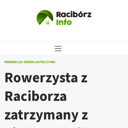
Przejdź
do
treści
MENU
GŁÓWNE
PREWENCJA I EDUKACJA POLICYJNA
Rowerzysta z
Raciborza
zatrzymany z