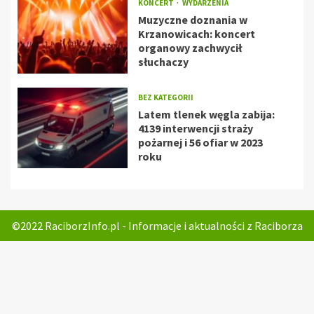
KONCERT
WYDARZENIA
Muzyczne doznania w
Krzanowicach: koncert
organowy zachwycił
słuchaczy
BEZ KATEGORII
Latem tlenek węgla zabija:
4139 interwencji straży
pożarnej i 56 ofiar w 2023
roku
©2022 RaciborzInfo.pl - Informacje i aktualności z Raciborza