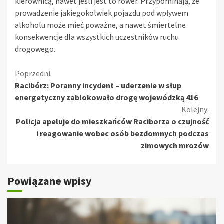
kierownicą, nawet jeśli jest to rower. Przypominają, że
prowadzenie jakiegokolwiek pojazdu pod wpływem
alkoholu może mieć poważne, a nawet śmiertelne
konsekwencje dla wszystkich uczestników ruchu
drogowego.
Kontynuuj
Poprzedni:
Racibórz: Poranny incydent – uderzenie w słup
czytanie
energetyczny zablokowało drogę wojewódzką 416
Kolejny:
Policja apeluje do mieszkańców Raciborza o czujność
i reagowanie wobec osób bezdomnych podczas
zimowych mrozów
Powiązane wpisy