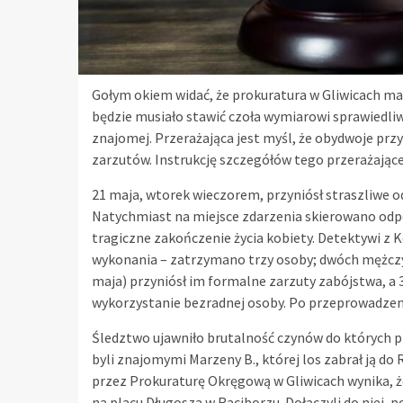
Gołym okiem widać, że prokuratura w Gliwicach ma
będzie musiało stawić czoła wymiarowi sprawiedliw
znajomej. Przerażająca jest myśl, że obydwoje przy
zarzutów. Instrukcję szczegółów tego przerażając
21 maja, wtorek wieczorem, przyniósł straszliwe o
Natychmiast na miejsce zdarzenia skierowano odpo
tragiczne zakończenie życia kobiety. Detektywi z 
wykonania – zatrzymano trzy osoby; dwóch mężczyzn
maja) przyniósł im formalne zarzuty zabójstwa, a 
wykorzystanie bezradnej osoby. Po przeprowadzeni
Śledztwo ujawniło brutalność czynów do których prz
byli znajomymi Marzeny B., której los zabrał ją do
przez Prokuraturę Okręgową w Gliwicach wynika, że 
na placu Długosza w Raciborzu. Dołączyli do niej, 