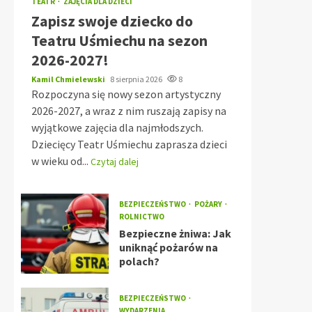
TEATR
ZAJĘCIA DLA DZIECI
Zapisz swoje dziecko do
Teatru Uśmiechu na sezon
2026-2027!
Kamil Chmielewski
8 sierpnia 2026
8
Rozpoczyna się nowy sezon artystyczny
2026-2027, a wraz z nim ruszają zapisy na
wyjątkowe zajęcia dla najmłodszych.
Dziecięcy Teatr Uśmiechu zaprasza dzieci
w wieku od...
Czytaj dalej
BEZPIECZEŃSTWO
POŻARY
ROLNICTWO
Bezpieczne żniwa: Jak
uniknąć pożarów na
polach?
BEZPIECZEŃSTWO
WYDARZENIA