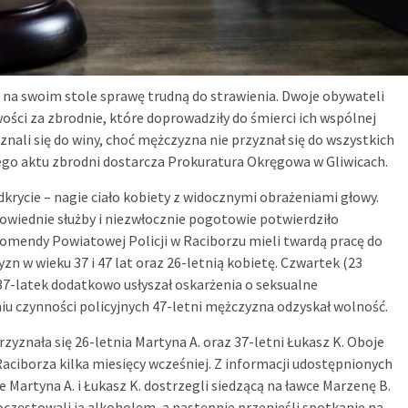
 na swoim stole sprawę trudną do strawienia. Dwoje obywateli
ości za zbrodnie, które doprowadziły do śmierci ich wspólnej
znali się do winy, choć mężczyzna nie przyznał się do wszystkich
ego aktu zbrodni dostarcza Prokuratura Okręgowa w Gliwicach.
dkrycie – nagie ciało kobiety z widocznymi obrażeniami głowy.
wiednie służby i niezwłocznie pogotowie potwierdziło
Komendy Powiatowej Policji w Raciborzu mieli twardą pracę do
 w wieku 37 i 47 lat oraz 26-letnią kobietę. Czwartek (23
37-latek dodatkowo usłyszał oskarżenia o seksualne
u czynności policyjnych 47-letni mężczyzna odzyskał wolność.
yznała się 26-letnia Martyna A. oraz 37-letni Łukasz K. Oboje
 Raciborza kilka miesięcy wcześniej. Z informacji udostępnionych
Martyna A. i Łukasz K. dostrzegli siedzącą na ławce Marzenę B.
poczęstowali ją alkoholem, a następnie przenieśli spotkanie na