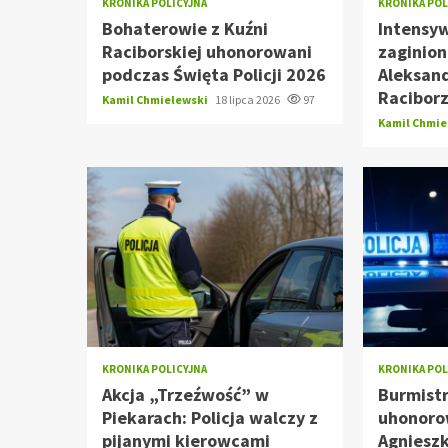
KRONIKA POLICYJNA
KRONIKA POL
Bohaterowie z Kuźni
Intensy
Raciborskiej uhonorowani
zaginion
podczas Święta Policji 2026
Aleksan
Racibor
Kamil Chmielewski
18 lipca 2026
97
Kamil Chmi
KRONIKA POLICYJNA
KRONIKA POL
Akcja „Trzeźwość” w
Burmist
Piekarach: Policja walczy z
uhonorow
pijanymi kierowcami
Agnieszk