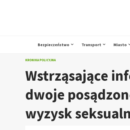
Przejdź
do
treści
Bezpieczeństwo
Transport
Miasto
KRONIKA POLICYJNA
Wstrząsające inf
dwoje posądzon
wyzysk seksual