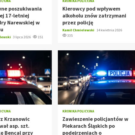
ICYJNA
KRONIKA POLICYJNA
wne poszukiwania
Kierowcy pod wpływem
ej 17-letniej
alkoholu znów zatrzymani
dry Narewskiej w
przez policję
zu
Kamil Chmielewski
14 kwietnia 2026
335
elewski
3 lipca 2026
151
ICYJNA
KRONIKA POLICYJNA
rz Krzanowic
Zawieszenie policjantów w
ał asp. szt.
Piekarach Śląskich po
ę Bencal przy
podejrzeniach o