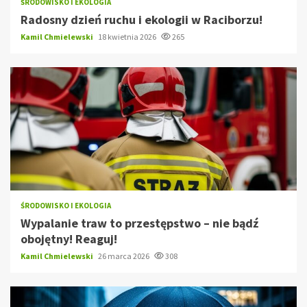
ŚRODOWISKO I EKOLOGIA
Radosny dzień ruchu i ekologii w Raciborzu!
Kamil Chmielewski
18 kwietnia 2026
265
ŚRODOWISKO I EKOLOGIA
Wypalanie traw to przestępstwo – nie bądź
obojętny! Reaguj!
Kamil Chmielewski
26 marca 2026
308