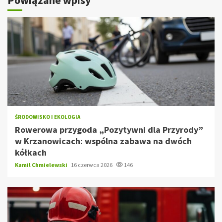
ŚRODOWISKO I EKOLOGIA
Rowerowa przygoda „Pozytywni dla Przyrody”
w Krzanowicach: wspólna zabawa na dwóch
kółkach
Kamil Chmielewski
16 czerwca 2026
146