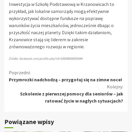
Inwestycja w Szkołę Podstawową w Krzanowicach to
przykład, jak lokalne samorządy mogą efektywnie
wykorzystywać dostępne fundusze na poprawę
warunków życia mieszkańców, jednocześnie dbając o
przyszłość naszej planety. Dzięki takim działaniom,
Krzanowice stają się liderem w zakresie
zrównoważonego rozwoju w regionie.
Źródło: facebook.com/profile.php?id=100049008595444
Kontynuuj
Poprzedni:
Przymrozki nadchodzą – przygotuj się na zimne noce!
czytanie
Kolejny:
Szkolenie z pierwszej pomocy dla seniorów – jak
ratować życie w nagłych sytuacjach?
Powiązane wpisy