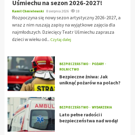
Uśmiechu na sezon 2026-2027!
Kamil Chmielewski
8 sierpnia 2026
18
Rozpoczyna się nowy sezon artystyczny 2026-2027, a
wraz z nim ruszają zapisy na wyjątkowe zajęcia dla
najmłodszych. Dziecięcy Teatr Uśmiechu zaprasza
dzieci w wieku od...
Czytaj dalej
BEZPIECZEŃSTWO
POŻARY
ROLNICTWO
Bezpieczne żniwa: Jak
uniknąć pożarów na polach?
BEZPIECZEŃSTWO
WYDARZENIA
Lato pełne radości i
bezpieczeństwa nad wodą!