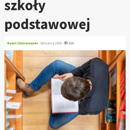
szkoły
podstawowej
Kamil Chmielewski
18 marca 2026
326