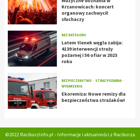
Muzyczne doznania w
Krzanowicach: koncert
organowy zachwycił
słuchaczy
BEZ KATEGORII
Latem tlenek węgla zabija:
4139 interwencji straży
pożarnej i 56 ofiar w 2023
roku
BEZPIECZEŃSTWO
STRAŻ POŻARNA
WYDARZENIA
Ekoremiza: Nowe remizy dla
bezpieczeństwa strażaków!
©2022 RaciborzInfo.pl - Informacje i aktualności z Raciborza