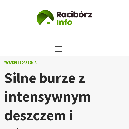
Przejdź
do
treści
MENU
GŁÓWNE
WYPADKI I ZDARZENIA
Silne burze z
intensywnym
deszczem i