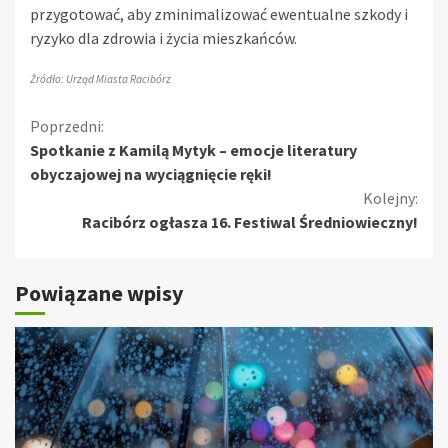
przygotować, aby zminimalizować ewentualne szkody i
ryzyko dla zdrowia i życia mieszkańców.
Źródło: Urząd Miasta Racibórz
Kontynuuj
Poprzedni:
Spotkanie z Kamilą Mytyk – emocje literatury
czytanie
obyczajowej na wyciągnięcie ręki!
Kolejny:
Racibórz ogłasza 16. Festiwal Średniowieczny!
Powiązane wpisy