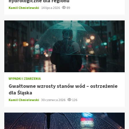
hydrologiczne dla regionu
Kamil Chmielewski
14 lipca 2026
89
WYPADKI I ZDARZENIA
Gwałtowne wzrosty stanów wód – ostrzeżenie
dla Śląska
Kamil Chmielewski
30 czerwca 2026
126