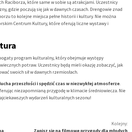
ch Raciborza, które same w sobie są atrakcjami. Uczestnicy
ny, gdzie poczują się jak w dawnych czasach. Drengowie znad
zu to kolejne miejsca pełne historii i kultury. Nie można
skim Centrum Kultury, które oferują liczne wystawy i
ltura
e bogaty program kulturalny, który obejmuje występy
owiecznych potraw. Uczestnicy będą mieli okazję zobaczyć, jak
ować swoich sił w dawnych rzemiosłach.
cha przeszłości i spędzić czas w niezwykłej atmosferze
.
ferując niezapomnianą przygodę w klimacie średniowiecza. Nie
 najciekawszych wydarzeń kulturalnych sezonu!
Kolejny:
na
Zapisz się na filmowe przygody dla młodych