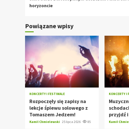
czytanie
horyzoncie
Powiązane wpisy
KONCERTY I FESTIWALE
KONCERTY I 
Rozpoczęły się zapisy na
Muzyczn
lekcje śpiewu solowego z
schodach
Tomaszem Jedzem!
przyjdź 
Kamil Chmielewski
25 lipca 2026
85
Kamil Chmi