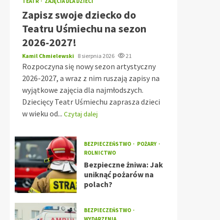
TEATR
ZAJĘCIA DLA DZIECI
Zapisz swoje dziecko do
Teatru Uśmiechu na sezon
2026-2027!
Kamil Chmielewski
8 sierpnia 2026
21
Rozpoczyna się nowy sezon artystyczny
2026-2027, a wraz z nim ruszają zapisy na
wyjątkowe zajęcia dla najmłodszych.
Dziecięcy Teatr Uśmiechu zaprasza dzieci
w wieku od...
Czytaj dalej
BEZPIECZEŃSTWO
POŻARY
ROLNICTWO
Bezpieczne żniwa: Jak
uniknąć pożarów na
polach?
BEZPIECZEŃSTWO
WYDARZENIA