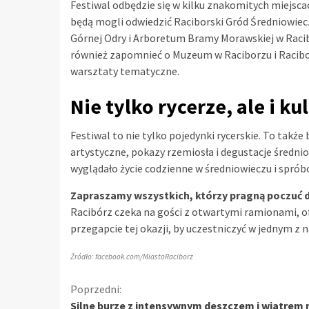
Festiwal odbędzie się w kilku znakomitych miejsca
będą mogli odwiedzić Raciborski Gród Średniowiecz
Górnej Odry i Arboretum Bramy Morawskiej w Racibor
również zapomnieć o Muzeum w Raciborzu i Racibor
warsztaty tematyczne.
Nie tylko rycerze, ale i ku
Festiwal to nie tylko pojedynki rycerskie. To takż
artystyczne, pokazy rzemiosła i degustacje średni
wyglądało życie codzienne w średniowieczu i sprób
Zapraszamy wszystkich, którzy pragną poczuć du
Racibórz czeka na gości z otwartymi ramionami, o
przegapcie tej okazji, by uczestniczyć w jednym z
Źródło: facebook.com/MiastoRaciborz
Kontynuuj
Poprzedni:
Silne burze z intensywnym deszczem i wiatrem 