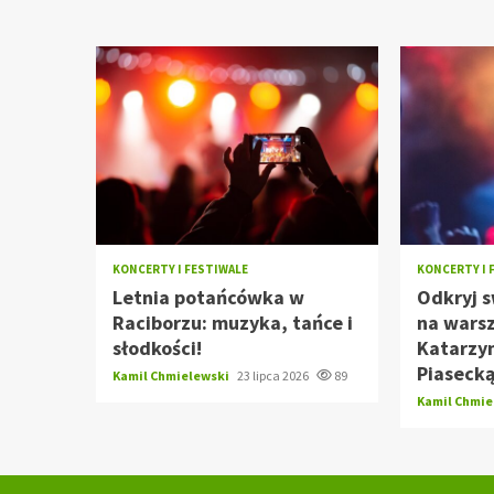
KONCERTY I FESTIWALE
KONCERTY I 
Letnia potańcówka w
Odkryj s
Raciborzu: muzyka, tańce i
na wars
słodkości!
Katarzy
Piasecką
Kamil Chmielewski
23 lipca 2026
89
Kamil Chmi