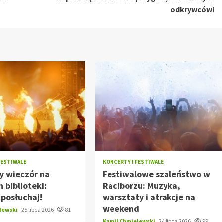
odkrywców!
FESTIWALE
KONCERTY I FESTIWALE
y wieczór na
Festiwalowe szaleństwo w
 biblioteki:
Raciborzu: Muzyka,
i posłuchaj!
warsztaty i atrakcje na
weekend
elewski
25 lipca 2026
81
Kamil Chmielewski
24 lipca 2026
99