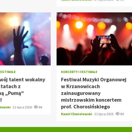
FESTIWALE
KONCERTY I FESTIWALE
wój talent wokalny
Festiwal Muzyki Organowej
ztatach z
w Krzanowicach
ną „Pumą”
zainaugurowany
!
mistrzowskim koncertem
prof. Chorosińskiego
elewski
21 lipca 2026
84
Kamil Chmielewski
21 lipca 2026
84