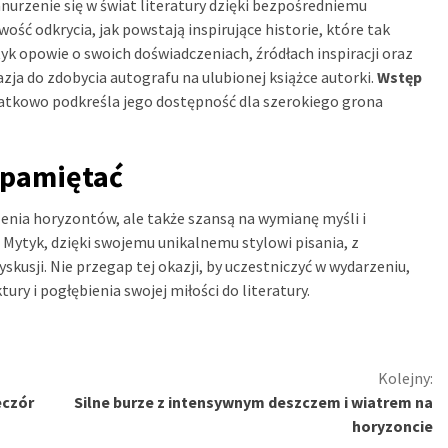
urzenie się w świat literatury dzięki bezpośredniemu
ość odkrycia, jak powstają inspirujące historie, które tak
yk opowie o swoich doświadczeniach, źródłach inspiracji oraz
zja do zdobycia autografu na ulubionej książce autorki.
Wstęp
datkowo podkreśla jego dostępność dla szerokiego grona
apamiętać
zenia horyzontów, ale także szansą na wymianę myśli i
Mytyk, dzięki swojemu unikalnemu stylowi pisania, z
skusji. Nie przegap tej okazji, by uczestniczyć w wydarzeniu,
ry i pogłębienia swojej miłości do literatury.
Kolejny:
eczór
Silne burze z intensywnym deszczem i wiatrem na
horyzoncie