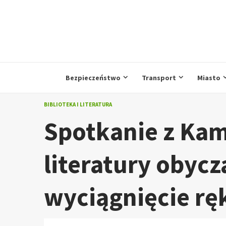
Przejdź
do
treści
Bezpieczeństwo
Transport
Miasto
BIBLIOTEKA I LITERATURA
Spotkanie z Kam
literatury obycz
wyciągnięcie ręk