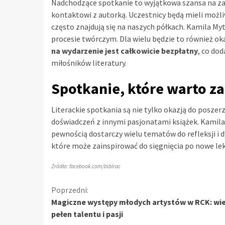
Nadchodzące spotkanie to wyjątkowa szansa na zan
kontaktowi z autorką. Uczestnicy będą mieli możliw
często znajdują się na naszych półkach. Kamila Myt
procesie twórczym. Dla wielu będzie to również oka
na wydarzenie jest całkowicie bezpłatny
, co do
miłośników literatury.
Spotkanie, które warto z
Literackie spotkania są nie tylko okazją do poszer
doświadczeń z innymi pasjonatami książek. Kamila 
pewnością dostarczy wielu tematów do refleksji i dy
które może zainspirować do sięgnięcia po nowe lektu
Źródło: facebook.com/biblrac
Kontynuuj
Poprzedni:
Magiczne występy młodych artystów w RCK: wi
czytanie
pełen talentu i pasji