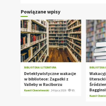
Powiązane wpisy
BIBLIOTEKA I LITERATURA
BIBLIOTEKA 
Detektywistyczne wakacje
Wakacyj
w bibliotece: Zagadki z
literac
Valleby w Raciborzu
Śródzie
Baggins
Kamil Chmielewski
24 lipca 2026
85
Kamil Chmi