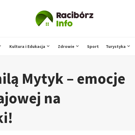
Kultura i Edukacja
Zdrowie
Sport
Turystyka
ilą Mytyk – emocje
ajowej na
i!