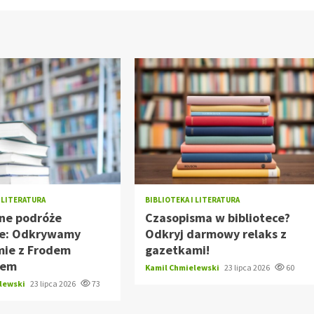
I LITERATURA
BIBLIOTEKA I LITERATURA
ne podróże
Czasopisma w bibliotece?
kie: Odkrywamy
Odkryj darmowy relaks z
mie z Frodem
gazetkami!
iem
Kamil Chmielewski
23 lipca 2026
60
elewski
23 lipca 2026
73