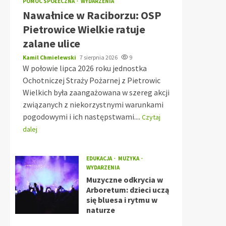
POMOC SPOŁECZNA
WYDARZENIA
Nawałnice w Raciborzu: OSP
Pietrowice Wielkie ratuje
zalane ulice
Kamil Chmielewski
7 sierpnia 2026
9
W połowie lipca 2026 roku jednostka
Ochotniczej Straży Pożarnej z Pietrowic
Wielkich była zaangażowana w szereg akcji
związanych z niekorzystnymi warunkami
pogodowymi i ich następstwami....
Czytaj
dalej
EDUKACJA
MUZYKA
WYDARZENIA
Muzyczne odkrycia w
Arboretum: dzieci uczą
się bluesa i rytmu w
naturze