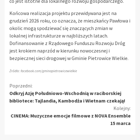
co jest istotne dla lokalnego rozwoju gospodarczego.
Końcowa realizacja projektu przewidywana jest na
grudzień 2026 roku, co oznacza, że mieszkańcy Pawłowa i
okolic mogą spodziewać się znaczących zmian w
lokalnej infrastrukturze w najbliższych latach.
Dofinansowanie z Rządowego Funduszu Rozwoju Dróg
jest krokiem naprzód w kierunku nowoczesnej i
bezpiecznej sieci drogowej w Gminie Pietrowice Wielkie.
Źródło: facebook.com/gminapietrowicewielkie
Kontynuuj
Poprzedni:
Odkryj Azję Południowo-Wschodnią w raciborskiej
czytanie
bibliotece: Tajlandia, Kambodża i Wietnam czekają!
Kolejny:
CINEMA: Muzyczne emocje filmowe z NOVA Ensemble
15 marca