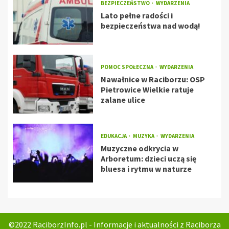
BEZPIECZEŃSTWO
WYDARZENIA
Lato pełne radości i
bezpieczeństwa nad wodą!
POMOC SPOŁECZNA
WYDARZENIA
Nawałnice w Raciborzu: OSP
Pietrowice Wielkie ratuje
zalane ulice
EDUKACJA
MUZYKA
WYDARZENIA
Muzyczne odkrycia w
Arboretum: dzieci uczą się
bluesa i rytmu w naturze
©2022 RaciborzInfo.pl - Informacje i aktualności z Raciborza