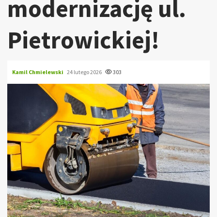
modernizację ul.
Pietrowickiej!
Kamil Chmielewski
24 lutego 2026
303