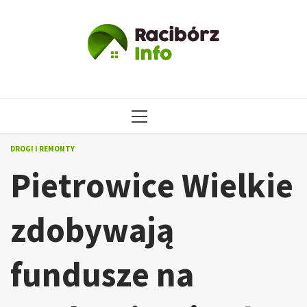
Przejdź
do
treści
MENU
GŁÓWNE
DROGI I REMONTY
Pietrowice Wielkie
zdobywają
fundusze na