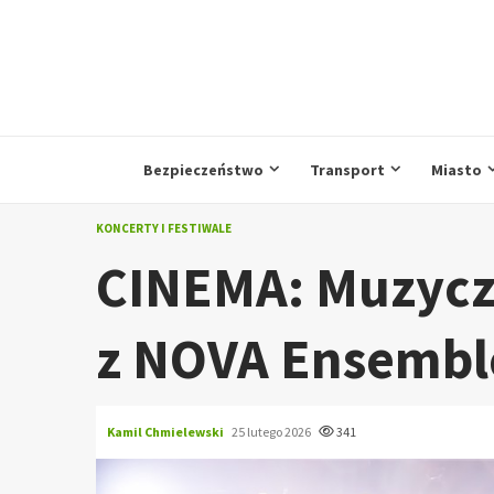
Przejdź
do
treści
Bezpieczeństwo
Transport
Miasto
KONCERTY I FESTIWALE
CINEMA: Muzycz
z NOVA Ensembl
Kamil Chmielewski
25 lutego 2026
341