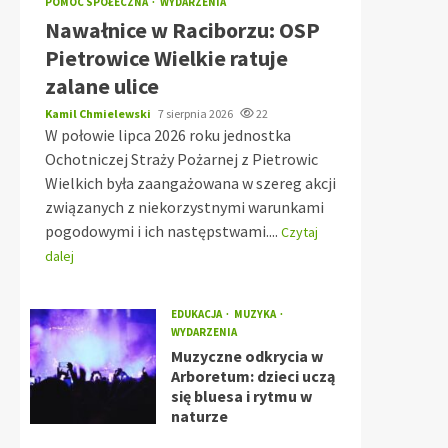
POMOC SPOŁECZNA
WYDARZENIA
Nawałnice w Raciborzu: OSP
Pietrowice Wielkie ratuje
zalane ulice
Kamil Chmielewski
7 sierpnia 2026
22
W połowie lipca 2026 roku jednostka
Ochotniczej Straży Pożarnej z Pietrowic
Wielkich była zaangażowana w szereg akcji
związanych z niekorzystnymi warunkami
pogodowymi i ich następstwami....
Czytaj
dalej
EDUKACJA
MUZYKA
WYDARZENIA
Muzyczne odkrycia w
Arboretum: dzieci uczą
się bluesa i rytmu w
naturze