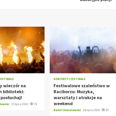
FESTIWALE
KONCERTY I FESTIWALE
y wieczór na
Festiwalowe szaleństwo w
 biblioteki:
Raciborzu: Muzyka,
i posłuchaj!
warsztaty i atrakcje na
weekend
elewski
25 lipca 2026
76
Kamil Chmielewski
24 lipca 2026
93