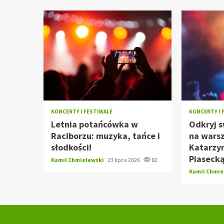
KONCERTY I FESTIWALE
KONCERTY I 
Letnia potańcówka w
Odkryj s
Raciborzu: muzyka, tańce i
na wars
słodkości!
Katarzy
Piasecką
Kamil Chmielewski
23 lipca 2026
82
Kamil Chmi