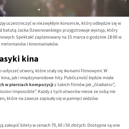
ję uczestniczyć w niezwykłym koncercie, który odbędzie się w
d batutą Jacka Dzwonowskiego przygotowuje występ, który
ilmowych. Spektakl zaplanowany na 15 marca o godzinie 18:00 w
la melomanów i kinomaniaków.
asyki kina
 usłyszeć utwory, które stały się ikonami filmowymi. W
 kina, jak i międzynarodowe hity. Publiczność będzie miała
ch w piersiach kompozycji
z takich filmów jak „Gladiator”,
Mission Impossible”. Każdy z tych utworów niesie ze sobą nie
n, które na zawsze zapisały się w pamięci widzów.
zakupić bilety w cenach 70, 60 i 50 złotych. Dostępne są one