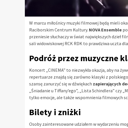
W marcu miłośnicy muzyki filmowej będą mieli okaz
Raciborskim Centrum Kultury.
NOVA Ensemble
po
przeniesie słuchaczy w świat największych dzieł f
sali widowiskowej RCK RDK to prawdziwa uczta d
Podróż przez muzyczne kl
Koncert „CINEMA” to niezwykła okazja, aby na żywo
repertuarze znajdą się zarówno klasyki z polskiego
szansę zanurzyć się w dźwiękach
zapierających de
„Śniadanie u Tiffany’ego”, „Lista Schindlera” czy „
tylko emocje, ale także wspomnienia filmowych sce
Bilety i zniżki
Osoby zainteresowane udziałem w wydarzeniu mogą 