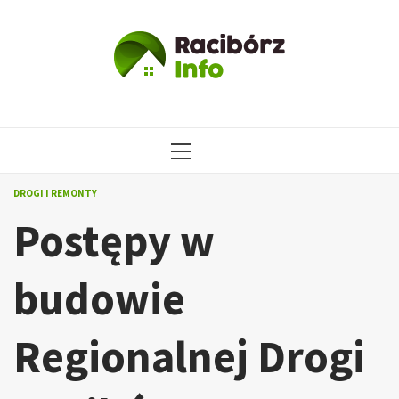
Przejdź
do
treści
MENU
GŁÓWNE
DROGI I REMONTY
Postępy w
budowie
Regionalnej Drogi