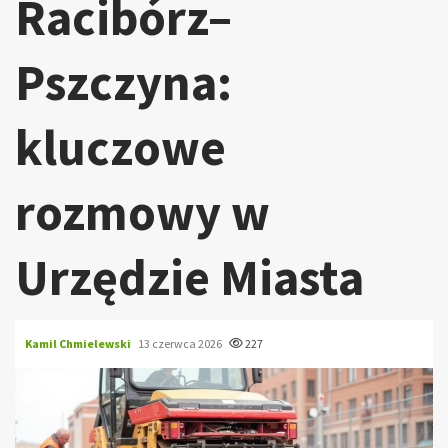
Racibórz–
Pszczyna:
kluczowe
rozmowy w
Urzędzie Miasta
Kamil Chmielewski
13 czerwca 2026
227