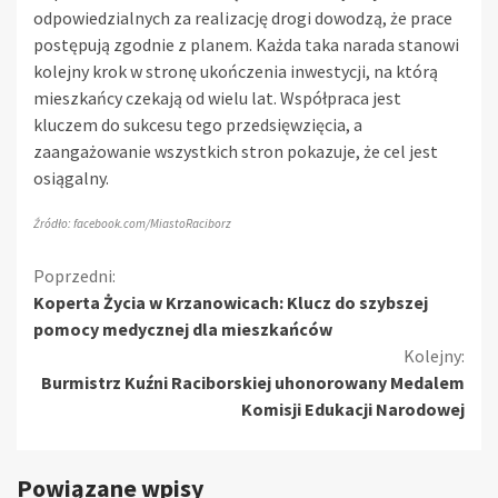
odpowiedzialnych za realizację drogi dowodzą, że prace
postępują zgodnie z planem. Każda taka narada stanowi
kolejny krok w stronę ukończenia inwestycji, na którą
mieszkańcy czekają od wielu lat. Współpraca jest
kluczem do sukcesu tego przedsięwzięcia, a
zaangażowanie wszystkich stron pokazuje, że cel jest
osiągalny.
Źródło: facebook.com/MiastoRaciborz
Kontynuuj
Poprzedni:
Koperta Życia w Krzanowicach: Klucz do szybszej
czytanie
pomocy medycznej dla mieszkańców
Kolejny:
Burmistrz Kuźni Raciborskiej uhonorowany Medalem
Komisji Edukacji Narodowej
Powiązane wpisy