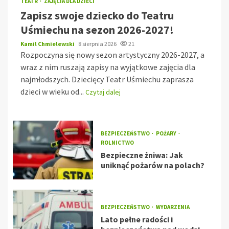
TEATR
ZAJĘCIA DLA DZIECI
Zapisz swoje dziecko do Teatru
Uśmiechu na sezon 2026-2027!
Kamil Chmielewski
8 sierpnia 2026
21
Rozpoczyna się nowy sezon artystyczny 2026-2027, a
wraz z nim ruszają zapisy na wyjątkowe zajęcia dla
najmłodszych. Dziecięcy Teatr Uśmiechu zaprasza
dzieci w wieku od...
Czytaj dalej
BEZPIECZEŃSTWO
POŻARY
ROLNICTWO
Bezpieczne żniwa: Jak
uniknąć pożarów na polach?
BEZPIECZEŃSTWO
WYDARZENIA
Lato pełne radości i