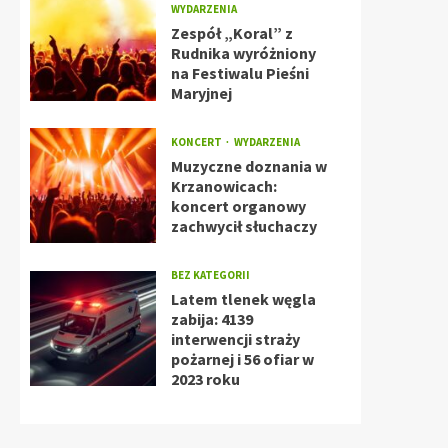
WYDARZENIA
Zespół „Koral” z
Rudnika wyróżniony
na Festiwalu Pieśni
Maryjnej
KONCERT
WYDARZENIA
Muzyczne doznania w
Krzanowicach:
koncert organowy
zachwycił słuchaczy
BEZ KATEGORII
Latem tlenek węgla
zabija: 4139
interwencji straży
pożarnej i 56 ofiar w
2023 roku