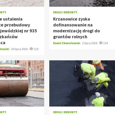
ONTY
DROGI I REMONTY
e ustalenia
Krzanowice zyska
ce przebudowy
dofinansowanie na
jewódzkiej nr 935
modernizację drogi do
szkańców
gruntów rolnych
aca
Kamil Chmielewski
2 lipca 2026
114
elewski
10 lipca 2026
119
ONTY
DROGI I REMONTY