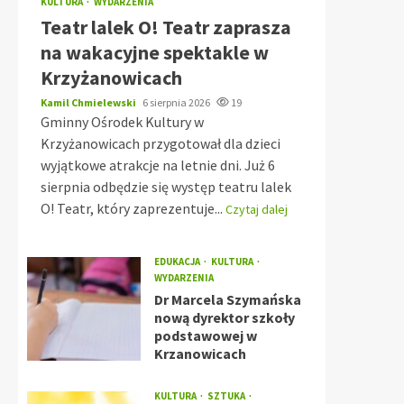
KULTURA
WYDARZENIA
Teatr lalek O! Teatr zaprasza
na wakacyjne spektakle w
Krzyżanowicach
Kamil Chmielewski
6 sierpnia 2026
19
Gminny Ośrodek Kultury w
Krzyżanowicach przygotował dla dzieci
wyjątkowe atrakcje na letnie dni. Już 6
sierpnia odbędzie się występ teatru lalek
O! Teatr, który zaprezentuje...
Czytaj dalej
EDUKACJA
KULTURA
WYDARZENIA
Dr Marcela Szymańska
nową dyrektor szkoły
podstawowej w
Krzanowicach
KULTURA
SZTUKA