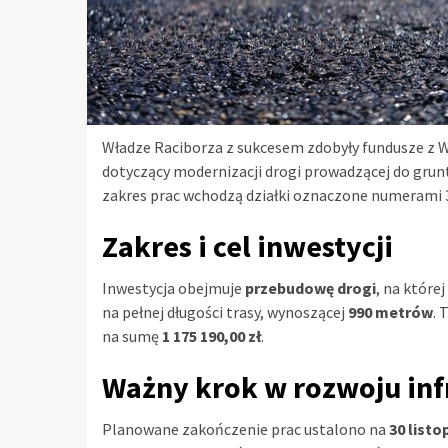
Władze Raciborza z sukcesem zdobyły fundusze z
dotyczący modernizacji drogi prowadzącej do grun
zakres prac wchodzą działki oznaczone numerami 3
Zakres i cel inwestycji
Inwestycja obejmuje
przebudowę drogi
, na które
na pełnej długości trasy, wynoszącej
990 metrów
. 
na sumę
1 175 190,00 zł
.
Ważny krok w rozwoju inf
Planowane zakończenie prac ustalono na
30 listo