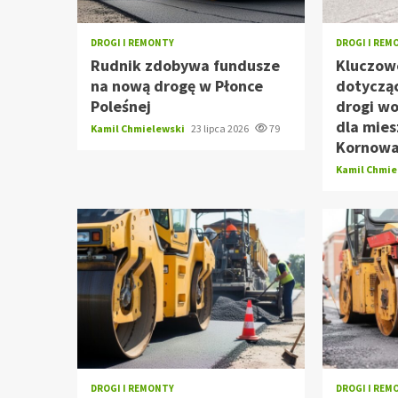
DROGI I REMONTY
DROGI I REM
Rudnik zdobywa fundusze
Kluczow
na nową drogę w Płonce
dotyczą
Poleśnej
drogi wo
dla mie
Kamil Chmielewski
23 lipca 2026
79
Kornow
Kamil Chmi
DROGI I REMONTY
DROGI I REM