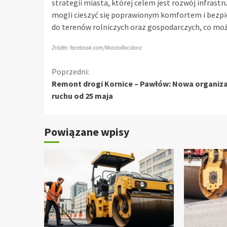
strategii miasta, której celem jest rozwój infrast
mogli cieszyć się poprawionym komfortem i bezpi
do terenów rolniczych oraz gospodarczych, co może
Źródło: facebook.com/MiastoRaciborz
Kontynuuj
Poprzedni:
Remont drogi Kornice – Pawłów: Nowa organiza
czytanie
ruchu od 25 maja
Powiązane wpisy