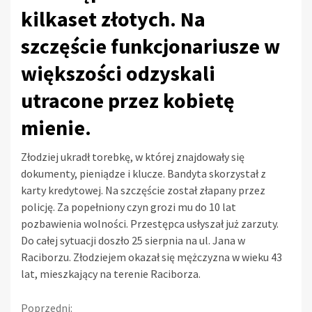
kilkaset złotych. Na
szczęście funkcjonariusze w
większości odzyskali
utracone przez kobietę
mienie.
Złodziej ukradł torebkę, w której znajdowały się
dokumenty, pieniądze i klucze. Bandyta skorzystał z
karty kredytowej. Na szczęście został złapany przez
policję. Za popełniony czyn grozi mu do 10 lat
pozbawienia wolności. Przestępca usłyszał już zarzuty.
Do całej sytuacji doszło 25 sierpnia na ul. Jana w
Raciborzu. Złodziejem okazał się mężczyzna w wieku 43
lat, mieszkający na terenie Raciborza.
Kontynuuj
Poprzedni: