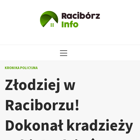
Przejdź
do
treści
MENU
GŁÓWNE
KRONIKA POLICYJNA
Złodziej w
Raciborzu!
Dokonał kradzieży