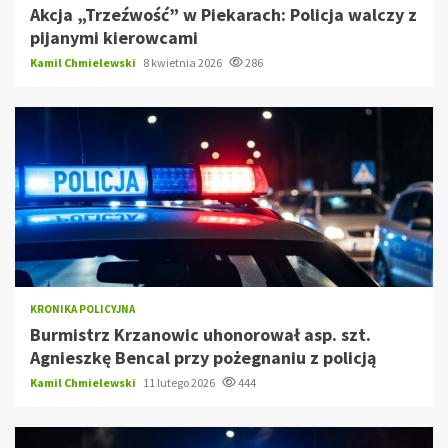
Akcja „Trzeźwość” w Piekarach: Policja walczy z
pijanymi kierowcami
Kamil Chmielewski
8 kwietnia 2026
286
KRONIKA POLICYJNA
Burmistrz Krzanowic uhonorował asp. szt.
Agnieszkę Bencal przy pożegnaniu z policją
Kamil Chmielewski
11 lutego 2026
444