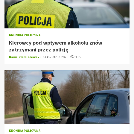
KRONIKA POLICYJNA
Kierowcy pod wpływem alkoholu znów
zatrzymani przez policję
Kamil Chmielewski
14 kwietnia 2026
335
KRONIKA POLICYJNA