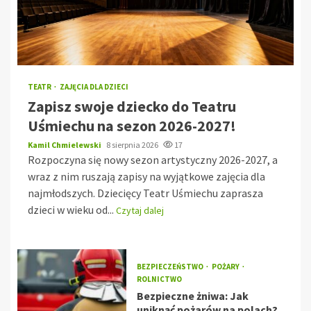
TEATR
ZAJĘCIA DLA DZIECI
Zapisz swoje dziecko do Teatru
Uśmiechu na sezon 2026-2027!
Kamil Chmielewski
8 sierpnia 2026
17
Rozpoczyna się nowy sezon artystyczny 2026-2027, a
wraz z nim ruszają zapisy na wyjątkowe zajęcia dla
najmłodszych. Dziecięcy Teatr Uśmiechu zaprasza
dzieci w wieku od...
Czytaj dalej
BEZPIECZEŃSTWO
POŻARY
ROLNICTWO
Bezpieczne żniwa: Jak
uniknąć pożarów na polach?